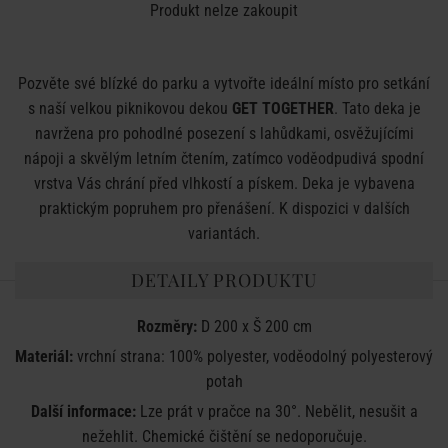
Produkt nelze zakoupit
Pozvěte své blízké do parku a vytvořte ideální místo pro setkání
s naší velkou piknikovou dekou
GET TOGETHER
. Tato deka je
navržena pro pohodlné posezení s lahůdkami, osvěžujícími
nápoji a skvělým letním čtením, zatímco voděodpudivá spodní
vrstva Vás chrání před vlhkostí a pískem. Deka je vybavena
praktickým popruhem pro přenášení. K dispozici v dalších
variantách.
DETAILY PRODUKTU
Rozměry:
D 200 x Š 200 cm
Materiál:
vrchní strana: 100% polyester, voděodolný polyesterový
potah
Další informace:
Lze prát v pračce na 30°. Nebělit, nesušit a
nežehlit. Chemické čištění se nedoporučuje.