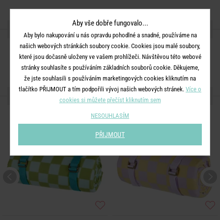
Aby vše dobře fungovalo...
SDÍLEJTE S PŘÁTELI
Aby bylo nakupování u nás opravdu pohodlné a snadné, používáme na
našich webových stránkách soubory cookie. Cookies jsou malé soubory,
které jsou dočasně uloženy ve vašem prohlížeči. Návštěvou této webové
stránky souhlasíte s používáním základních souborů cookie. Děkujeme,
že jste souhlasili s používáním marketingových cookies kliknutím na
tlačítko PŘIJMOUT a tím podpořili vývoj našich webových stránek.
Více o
DALŠÍ PRODUKTY ZE SÉRIE
cookies si můžete přečíst kliknutím sem
BESTSELLER
NESOUHLASÍM
PŘIJMOUT