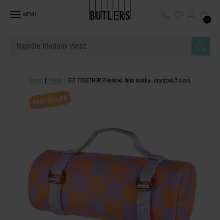
MENU
0
Domů
Piknik
GET TOGETHER Pikniková deka kostka - oranžová/fialová
BESTSELLER