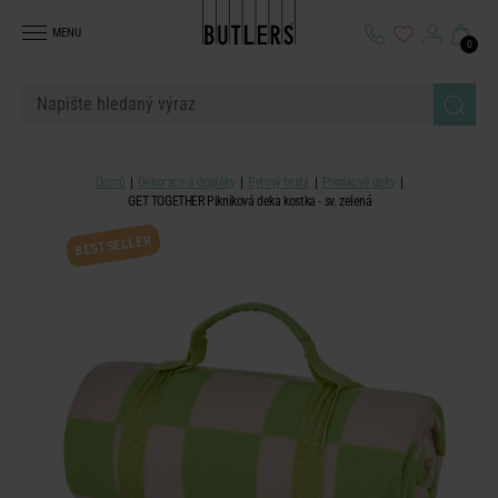
MENU
0
Domů
Dekorace a doplňky
Bytový textil
Piknikové deky
GET TOGETHER Pikniková deka kostka - sv. zelená
BESTSELLER