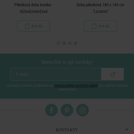
Pikniková deka kostka -
Deka pikniková 180 x 140 cm
růžová/oranžová
"Locarno"
849 Kč
999 Kč
Nenechte si ujít novinky!
vložením e-mailu souhlasíte se
zpracováním osobních údajů
pro zasílání našeho
newsletteru
KONTAKTY