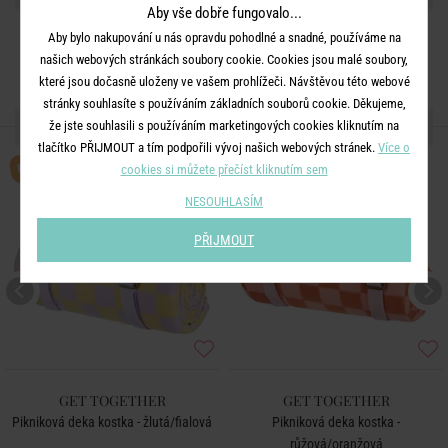
Aby vše dobře fungovalo...
Aby bylo nakupování u nás opravdu pohodlné a snadné, používáme na
našich webových stránkách soubory cookie. Cookies jsou malé soubory,
které jsou dočasně uloženy ve vašem prohlížeči. Návštěvou této webové
stránky souhlasíte s používáním základních souborů cookie. Děkujeme,
DALŠÍ PRODUKTY ZE SÉRIE
že jste souhlasili s používáním marketingových cookies kliknutím na
tlačítko PŘIJMOUT a tím podpořili vývoj našich webových stránek.
Více o
BESTSELLER
BESTSELLER
cookies si můžete přečíst kliknutím sem
NESOUHLASÍM
PŘIJMOUT
GET TOGETHER
GET TOGETHER
Pikniková deka kostka - žlutá/fialová
Pikniková deka kostka -
růžová/oranžová