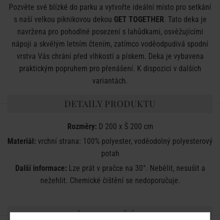
Pozvěte své blízké do parku a vytvořte ideální místo pro setkání
s naší velkou piknikovou dekou
GET TOGETHER
. Tato deka je
navržena pro pohodlné posezení s lahůdkami, osvěžujícími
nápoji a skvělým letním čtením, zatímco voděodpudivá spodní
vrstva Vás chrání před vlhkostí a pískem. Deka je vybavena
praktickým popruhem pro přenášení. K dispozici v dalších
variantách.
DETAILY PRODUKTU
Rozměry:
D 200 x Š 200 cm
Materiál:
vrchní strana: 100% polyester, voděodolný polyesterový
potah
Další informace:
Lze prát v pračce na 30°. Nebělit, nesušit a
nežehlit. Chemické čištění se nedoporučuje.
SDÍLEJTE S PŘÁTELI