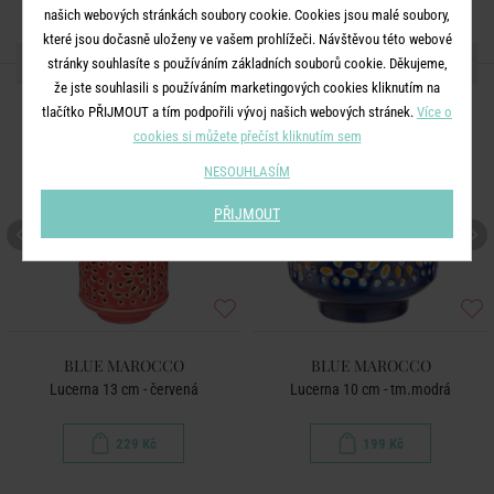
našich webových stránkách soubory cookie. Cookies jsou malé soubory,
které jsou dočasně uloženy ve vašem prohlížeči. Návštěvou této webové
DALŠÍ PRODUKTY ZE SÉRIE
stránky souhlasíte s používáním základních souborů cookie. Děkujeme,
že jste souhlasili s používáním marketingových cookies kliknutím na
tlačítko PŘIJMOUT a tím podpořili vývoj našich webových stránek.
Více o
cookies si můžete přečíst kliknutím sem
NESOUHLASÍM
PŘIJMOUT
BLUE MAROCCO
BLUE MAROCCO
Lucerna 13 cm - červená
Lucerna 10 cm - tm.modrá
229 Kč
199 Kč