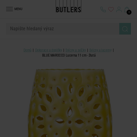
MENU
0
Domů
Dekorace a doplňky
Svícny a svíčky
Svícny a lucerny
BLUE MAROCCO Lucerna 11 cm - žlutá