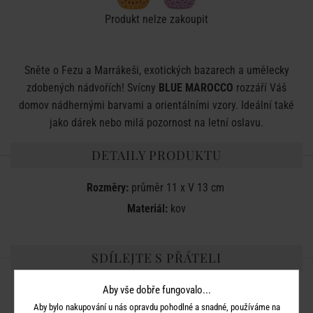
Produkt nelze zakoupit
Sněte o Fezu a Marrákeši, exotických bazarech a umělecky
zdobených nádvořích! Svícny
BLUE MAROCCO
rozzáří Váš
domov nádhernými barvami a orientálními vzory. Ideální také
jako dárek nebo milá pozornost na letní oslavu.
DETAILY PRODUKTU
Rozměry:
průměr 11 x V 13 cm
Materiál:
kov
SDÍLEJTE S PŘÁTELI
Aby vše dobře fungovalo...
Aby bylo nakupování u nás opravdu pohodlné a snadné, používáme na