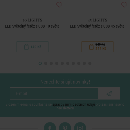
10 LIGHTS
45 LIGHTS
LED Světelný řetěz s USB 10 světel
LED Světelný řetěz s USB 45 světel
349 Kč
149 Kč
244 Kč
Nenechte si ujít novinky!
vložením e-mailu souhlasíte se
zpracováním osobních údajů
pro zasílání našeho
newsletteru