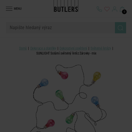
MENU
0
Domů
Dekorace a doplňky
Dekorativní osvětlení
Světelné řetězy
SUNLIGHT Solární světelný řetěz žárovky - mix