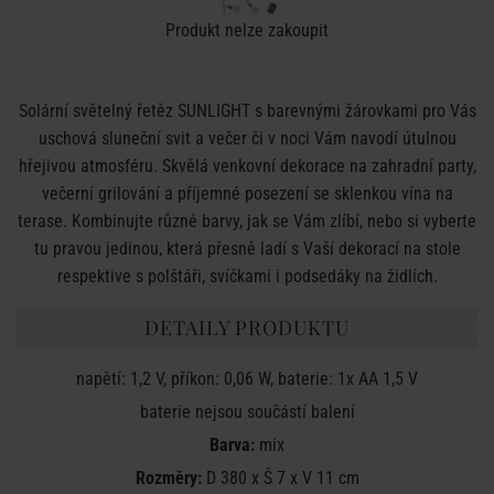
Produkt nelze zakoupit
Solární světelný řetěz SUNLIGHT s barevnými žárovkami pro Vás
uschová sluneční svit a večer či v noci Vám navodí útulnou
hřejivou atmosféru. Skvělá venkovní dekorace na zahradní party,
večerní grilování a příjemné posezení se sklenkou vína na
terase. Kombinujte různé barvy, jak se Vám zlíbí, nebo si vyberte
tu pravou jedinou, která přesně ladí s Vaší dekorací na stole
respektive s polštáři, svíčkami i podsedáky na židlích.
DETAILY PRODUKTU
napětí: 1,2 V,
příkon: 0,06 W,
baterie: 1x AA 1,5 V
baterie nejsou součástí balení
Barva:
mix
Rozměry:
D 380 x Š 7 x V 11 cm