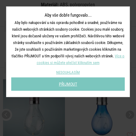
Materiál:
ABS, polypropylen
Aby vše dobře fungovalo...
Aby bylo nakupování u nás opravdu pohodlné a snadné, používáme na
SDÍLEJTE S PŘÁTELI
našich webových stránkách soubory cookie. Cookies jsou malé soubory,
které jsou dočasně uloženy ve vašem prohlížeči. Návštěvou této webové
stránky souhlasíte s používáním základních souborů cookie. Děkujeme,
že jste souhlasili s používáním marketingových cookies kliknutím na
tlačítko PŘIJMOUT a tím podpořili vývoj našich webových stránek.
Více o
cookies si můžete přečíst kliknutím sem
DALŠÍ PRODUKTY ZE SÉRIE
NESOUHLASÍM
PŘIJMOUT