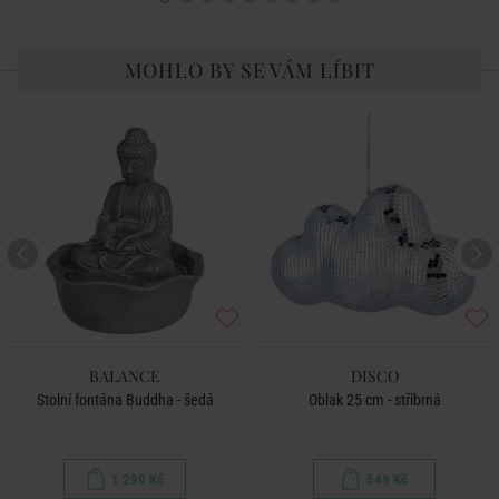
MOHLO BY SE VÁM LÍBIT
BALANCE
DISCO
Stolní fontána Buddha - šedá
Oblak 25 cm - stříbrná
1 290 Kč
549 Kč