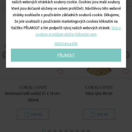
našich webových stránkách soubory cookie. Cookies jsou malé soubory,
DALŠÍ PRODUKTY ZE SÉRIE
které jsou dočasně uloženy ve vašem prohlížeči. Návštěvou této webové
stránky souhlasíte s používáním základních souborů cookie. Děkujeme,
NOVÉ!
že jste souhlasili s používáním marketingových cookies kliknutím na
tlačítko PŘIJMOUT a tím podpořili vývoj našich webových stránek.
Více o
cookies si můžete přečíst kliknutím sem
NESOUHLASÍM
PŘIJMOUT
CORAL COAST
CORAL COAST
Servírovací talíř oválný 31 x 16 cm -
Váza ryba 40 cm
růžová
549 Kč
999 Kč