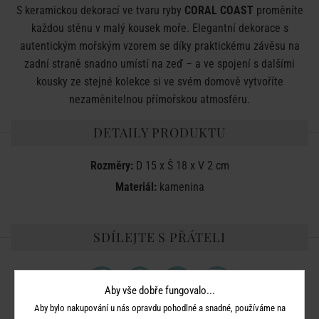
S keramickou dekorací ve tvaru ryby
CORAL COAST
proměníte
každou stěnu v malý kousek moře. Elegantní dekorace s
autentickým mořským vzorem se díky praktickému závěsu na
zadní straně snadno umístí na zeď – a ve spojení s dalšími
kousky ze stejné kolekce si ve svém domově vytvoříte
nezaměnitelnou přímořskou atmosféru.
DETAILY PRODUKTU
Rozměry:
D 15 x Š 18 x V 2 cm
Materiál:
kamenina
SDÍLEJTE S PŘÁTELI
Aby vše dobře fungovalo...
Aby bylo nakupování u nás opravdu pohodlné a snadné, používáme na