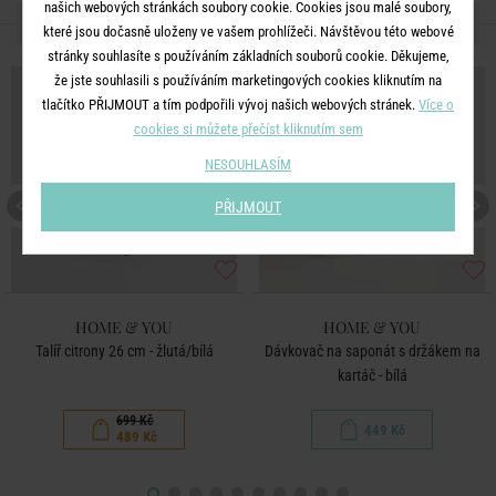
našich webových stránkách soubory cookie. Cookies jsou malé soubory,
DALŠÍ PRODUKTY ZE SÉRIE
které jsou dočasně uloženy ve vašem prohlížeči. Návštěvou této webové
stránky souhlasíte s používáním základních souborů cookie. Děkujeme,
-30
že jste souhlasili s používáním marketingových cookies kliknutím na
%
tlačítko PŘIJMOUT a tím podpořili vývoj našich webových stránek.
Více o
cookies si můžete přečíst kliknutím sem
NESOUHLASÍM
PŘIJMOUT
HOME & YOU
HOME & YOU
Talíř citrony 26 cm - žlutá/bílá
Dávkovač na saponát s držákem na
kartáč - bílá
699 Kč
449 Kč
489 Kč