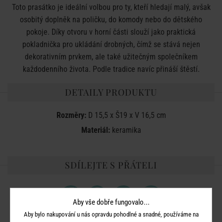
Toto prasátko je ideální volbou pro ty, kteří hledají malý, avšak
osobitý doplněk na poličku, do komody nebo do dětského
pokoje. Díky otvoru v horní části slouží jako praktická
pokladnička pro ukládání drobných, čímž se stává nejen
dekorativním prvkem, ale také užitečným společníkem
každodenního života. Podle tradice navíc přináší štěstí.
DETAILY PRODUKTU
Rozměry:
D
15,5 x Š19 x V 16,5 cm
Materiál:
keramika
SDÍLEJTE S PŘÁTELI
Aby vše dobře fungovalo...
Aby bylo nakupování u nás opravdu pohodlné a snadné, používáme na