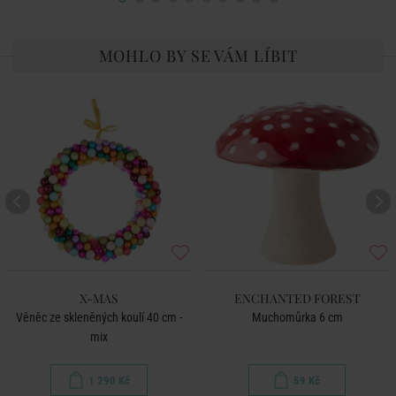
MOHLO BY SE VÁM LÍBIT
X-MAS
ENCHANTED FOREST
Věněc ze skleněných koulí 40 cm -
Muchomůrka 6 cm
mix
1 290 Kč
59 Kč