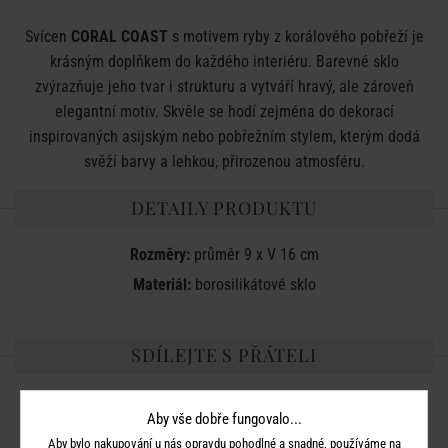
Svícen
CORAL COAST
s motivem ryby z korálového pobřeží je
krásným doplňkem do každého interiéru. Barevné sklo
zvýrazňuje jeho tvar i strukturu a vytváří hravý, ale zároveň
elegantní motiv. Skvěle se hodí zejména do dekorací
inspirovaných asijským nebo pobřežním stylem, kterým dodá
svěží barvy a lehkou, přirozenou atmosféru.
DETAILY PRODUKTU
Rozměry:
průměr 9 x V 16 cm
Materiál:
borosilikátové sklo
SDÍLEJTE S PŘÁTELI
Aby vše dobře fungovalo...
Aby bylo nakupování u nás opravdu pohodlné a snadné, používáme na