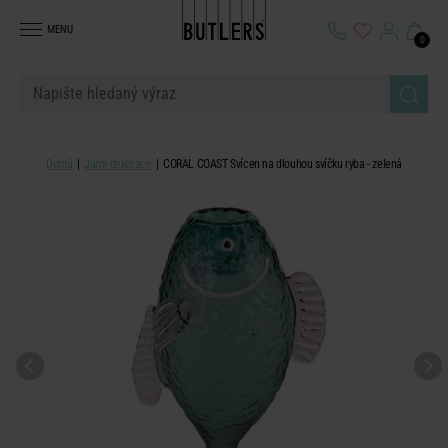
MENU
0
Domů
Jarní dekorace
CORAL COAST Svícen na dlouhou svíčku ryba - zelená