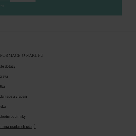
eru
NFORMACE O NÁKUPU
sté dotazy
prava
atba
klamace a vrácení
ruka
chodní podmínky
hrana osobních údajů