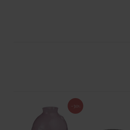
-30
%