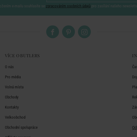
ožením e-mailu souhlasíte se
zpracováním osobních údajů
pro zasílání našeho newslett
VÍCE O BUTLERS
I
O nás
Ča
Pro média
Do
Volná místa
Pl
Obchody
Re
Kontakty
Zá
Velkoobchod
Ob
Obchodní spolupráce
Oc