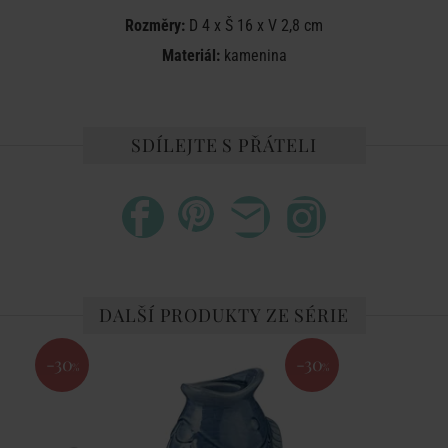
Rozměry:
D 4 x Š 16 x V 2,8 cm
Materiál:
kamenina
SDÍLEJTE S PŘÁTELI
DALŠÍ PRODUKTY ZE SÉRIE
-30
-30
%
%