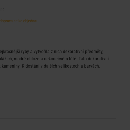
110
, doprava nelze objednat
ejkrásnější ryby a vytvořila z nich dekorativní předměty,
 plážích, modré obloze a nekonečném létě. Tato dekorativní
z kameniny. K dostání v dalších velikostech a barvách.