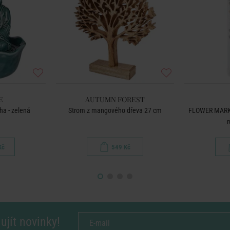
E
AUTUMN FOREST
ha - zelená
Strom z mangového dřeva 27 cm
FLOWER MARKE
r
Kč
549 Kč
ujít novinky!