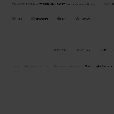
STANDARDNÍ DOPRAVA
ZDARMA OD 2 500 KČ
(nevztahuje se na nábytek)
|
30 DNÍ 
Blog
Newsletter
B2B
Obchody
NOVINKY
SVATBA
NÁBYTE
Domů
Dekorace a doplňky
Dekorativní předměty
SEASIDE Ryba 16 cm - žl