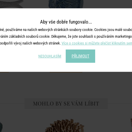
Aby vše dobře fungovalo...
né, používáme na našich webových stránkách soubory cookie. Cookies jsou malé soubor
váním základních souborů cookie. Děkujeme, že jste souhlasili s používáním marketingo
podpořili vývoj našich webových stránek.
Více o cookies si můžete přečíst kliknutím se
E
SEASIDE
modrá
Svícen na dlouhou svíčku 12 cm - modrá
PŘIJMOUT
NESOUHLASÍM
199 Kč
139 Kč
MOHLO BY SE VÁM LÍBIT