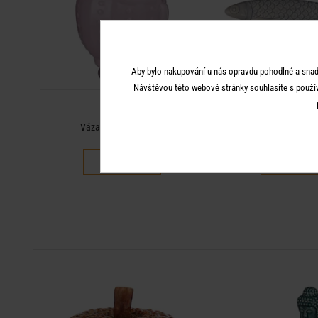
Aby bylo nakupování u nás opravdu pohodlné a snad
Návštěvou této webové stránky souhlasíte s použí
SEASIDE
SEASID
Váza ryba - sv. růžová
Ryba 16 cm - 
699 Kč
89 Kč
489 Kč
62 Kč
-50
%