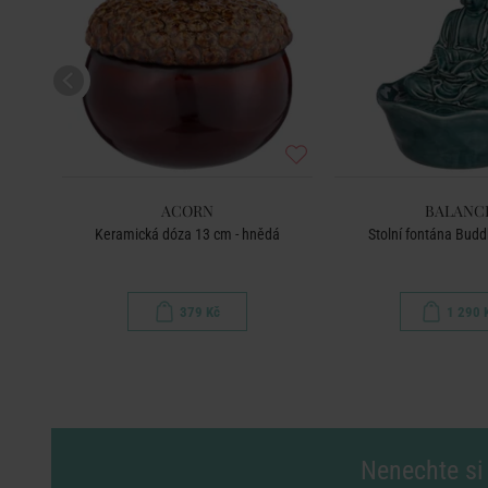
ACORN
BALANC
Keramická dóza 13 cm - hnědá
Stolní fontána Budd
379 Kč
1 290 
Nenechte si 