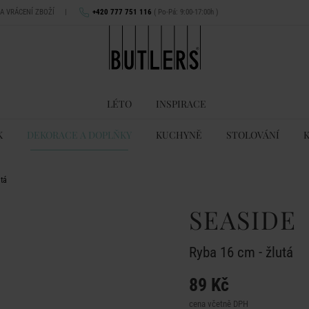
NA VRÁCENÍ ZBOŽÍ
|
+420 777 751 116
( Po-Pá: 9:00-17:00h )
LÉTO
INSPIRACE
K
DEKORACE A DOPLŇKY
KUCHYNĚ
STOLOVÁNÍ
utá
SEASIDE
Ryba 16 cm - žlutá
89 Kč
cena včetně DPH