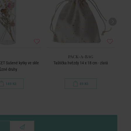
PACK-A-BAG
T Sušené kytky ve skle
Taštička hvězdy 14 x 18 cm - zlatá
Ná
ůzné druhy
149 Kč
49 Kč