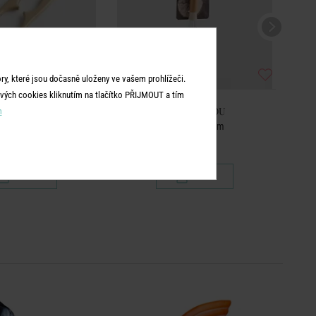
y, které jsou dočasně uloženy ve vašem prohlížeči.
vých cookies kliknutím na tlačítko PŘIJMOUT a tím
ME & YOU
HOME & YOU
m
 na ořechy - béžová
Metlička 28 cm
Form
199 Kč
99 Kč