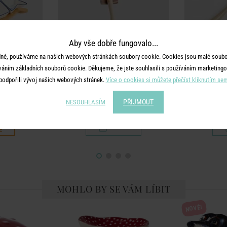
Aby vše dobře fungovalo...
né, používáme na našich webových stránkách soubory cookie. Cookies jsou malé soubor
váním základních souborů cookie. Děkujeme, že jste souhlasili s používáním marketingo
YOU
HOME & YOU
HO
podpořili vývoj našich webových stránek.
Více o cookies si můžete přečíst kliknutím se
odnose ryba 37
Podběračka - béžová
Louskáček
PŘIJMOUT
NESOUHLASÍM
č
179 Kč
č
MOHLO BY SE VÁM LÍBIT
NOVÉ!