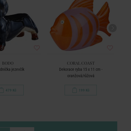
BODO
CORAL COAST
dnička jezevčík
Dekorace ryba 15 x 11 cm -
oranžová/růžová
479 Kč
199 Kč