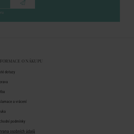
eru
NFORMACE O NÁKUPU
sté dotazy
prava
atba
klamace a vrácení
ruka
chodní podmínky
hrana osobních údajů