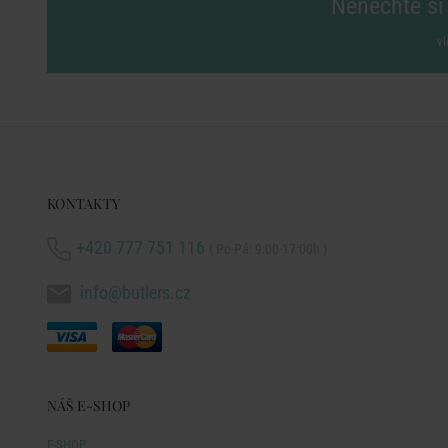
Nenechte si 
vl
KONTAKTY
+420 777 751 116
( Po-Pá: 9:00-17:00h )
info@butlers.cz
NÁŠ E-SHOP
E-SHOP