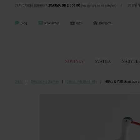
STANDARDNÍ DOPRAVA
ZDARMA OD 2 500 KČ
(nevztahuje se na nábytek)
|
30 DNÍ 
Blog
Newsletter
B2B
Obchody
NOVINKY
SVATBA
NÁBYTE
Domů
Dekorace a doplňky
Dekorativní předměty
HOME & YOU Dekorace p