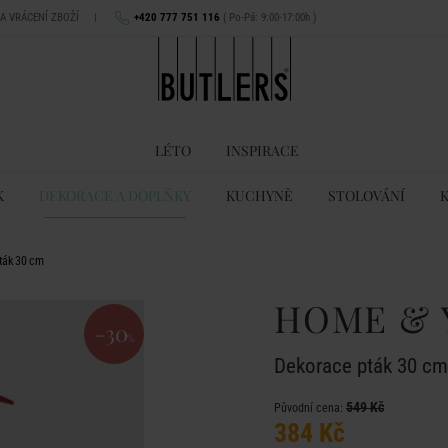
NA VRÁCENÍ ZBOŽÍ
|
+420 777 751 116
( Po-Pá: 9:00-17:00h )
LÉTO
INSPIRACE
K
DEKORACE A DOPLŇKY
KUCHYNĚ
STOLOVÁNÍ
ták 30 cm
HOME & 
-30
%
Dekorace pták 30 cm
549 Kč
Původní cena:
384 Kč