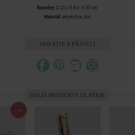
Rozměry:
D
23 x Š 8 x V 30 cm
Materiál
: pryskyřice, kov
SDÍLEJTE S PŘÁTELI
DALŠÍ PRODUKTY ZE SÉRIE
-30
%