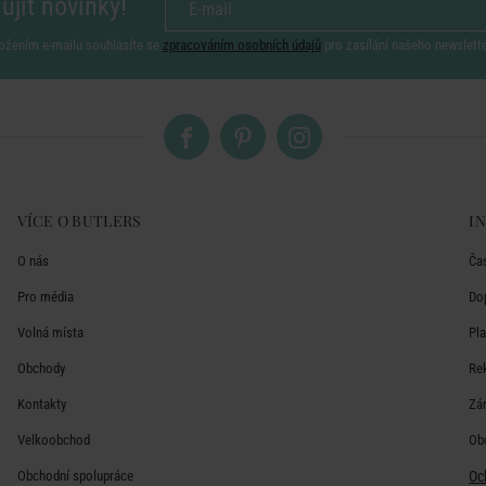
ujít novinky!
ožením e-mailu souhlasíte se
zpracováním osobních údajů
pro zasílání našeho newslett
VÍCE O BUTLERS
I
O nás
Ča
Pro média
Do
Volná místa
Pl
Obchody
Re
Kontakty
Zá
Velkoobchod
Ob
Obchodní spolupráce
Oc