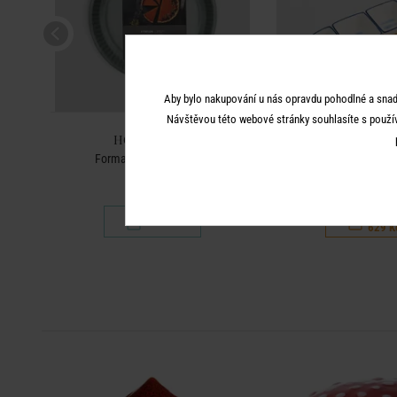
Aby bylo nakupování u nás opravdu pohodlné a snad
Návštěvou této webové stránky souhlasíte s použí
HOME & YOU
HOME & 
a
Forma na pečení 30 cm
Servírovací misky na p
cm - bílá
899 K
199 Kč
629 K