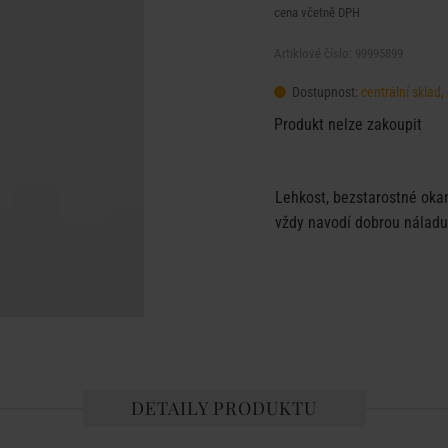
cena včetně DPH
Artiklové číslo: 99995899
Dostupnost:
centrální sklad
Produkt nelze zakoupit
Lehkost, bezstarostné okam
vždy navodí dobrou náladu 
DETAILY PRODUKTU