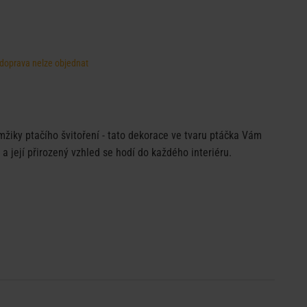
, doprava nelze objednat
žiky ptačího švitoření - tato dekorace ve tvaru ptáčka Vám
a její přirozený vzhled se hodí do každého interiéru.