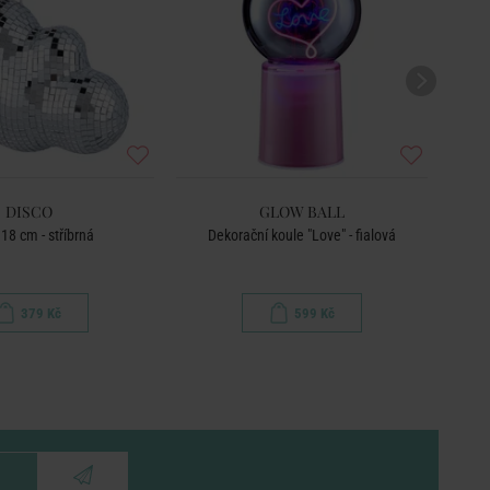
DISCO
GLOW BALL
18 cm - stříbrná
Dekorační koule "Love" - fialová
FLOW
379 Kč
599 Kč