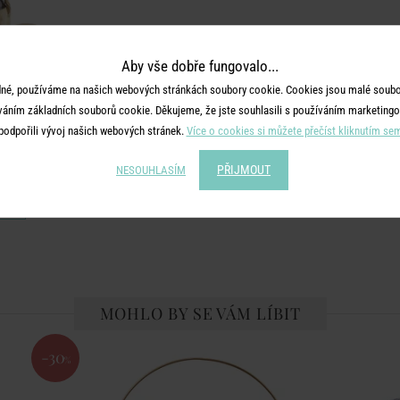
Aby vše dobře fungovalo...
né, používáme na našich webových stránkách soubory cookie. Cookies jsou malé soubor
váním základních souborů cookie. Děkujeme, že jste souhlasili s používáním marketingo
podpořili vývoj našich webových stránek.
Více o cookies si můžete přečíst kliknutím se
OSE
 lenochod
PŘIJMOUT
NESOUHLASÍM
č
MOHLO BY SE VÁM LÍBIT
-30
%