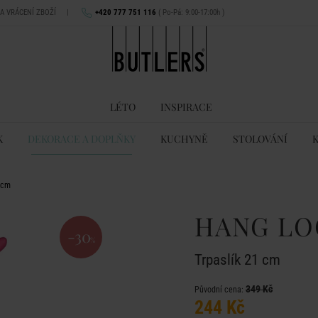
NA VRÁCENÍ ZBOŽÍ
|
+420 777 751 116
( Po-Pá: 9:00-17:00h )
LÉTO
INSPIRACE
K
DEKORACE A DOPLŇKY
KUCHYNĚ
STOLOVÁNÍ
 cm
HANG LO
-30
%
Trpaslík 21 cm
349 Kč
Původní cena:
244 Kč