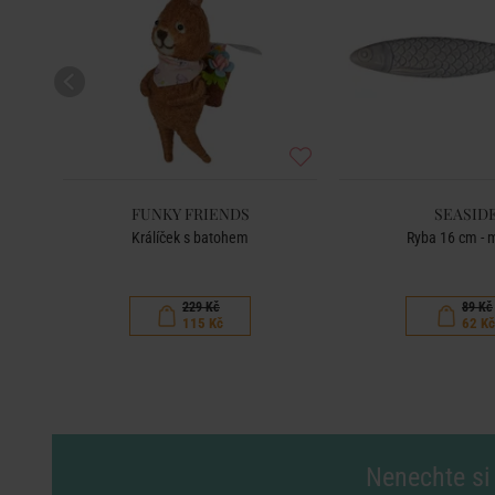
FUNKY FRIENDS
SEASID
Králíček s batohem
Ryba 16 cm - 
229 Kč
89 Kč
115 Kč
62 Kč
Nenechte si 