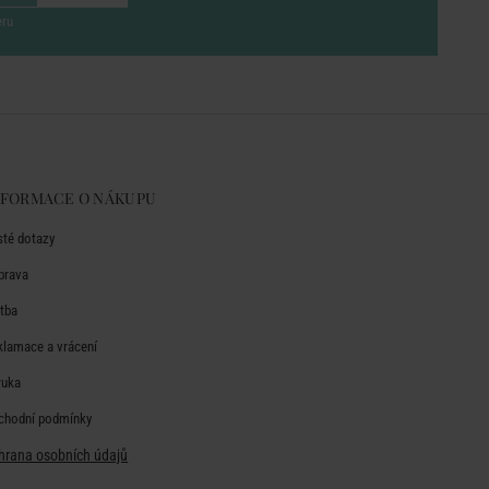
eru
NFORMACE O NÁKUPU
sté dotazy
prava
atba
klamace a vrácení
ruka
chodní podmínky
hrana osobních údajů