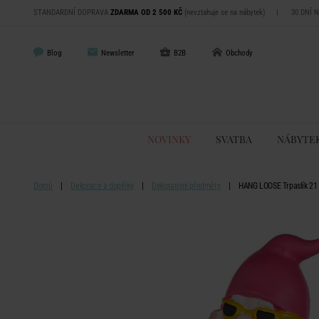
STANDARDNÍ DOPRAVA
ZDARMA OD 2 500 KČ
(nevztahuje se na nábytek)
|
30 DNÍ 
Blog
Newsletter
B2B
Obchody
NOVINKY
SVATBA
NÁBYTE
Domů
Dekorace a doplňky
Dekorativní předměty
HANG LOOSE Trpaslík 21