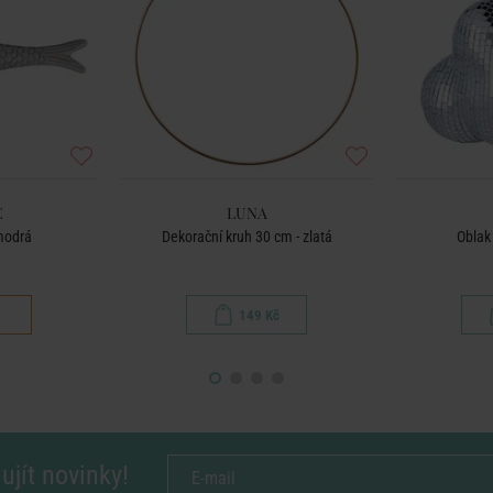
E
LUNA
modrá
Dekorační kruh 30 cm - zlatá
Oblak 
149 Kč
ujít novinky!