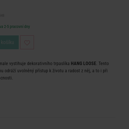
548
a 2-5 pracovní dny
 košíku
ale vystihuje dekorativního trpaslíka
HANG LOOSE
. Tento
u odráží uvolněný přístup k životu a radost z něj, a to i při
cnosti.