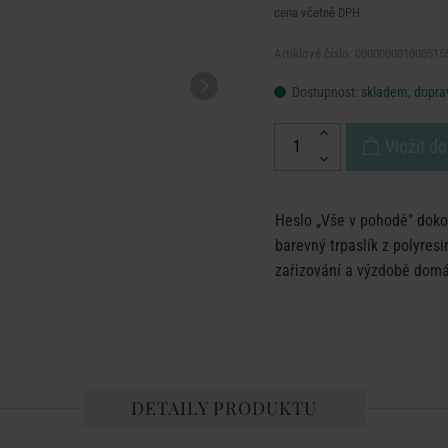
cena včetně DPH
Artiklové číslo: 000000001000515
Dostupnost:
skladem, doprav
Vložit do
Heslo „Vše v pohodě" dokon
barevný trpaslík z polyresin
zařizování a výzdobě domá
DETAILY PRODUKTU