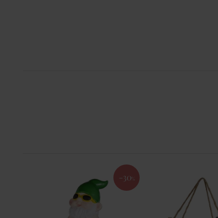
-30
%