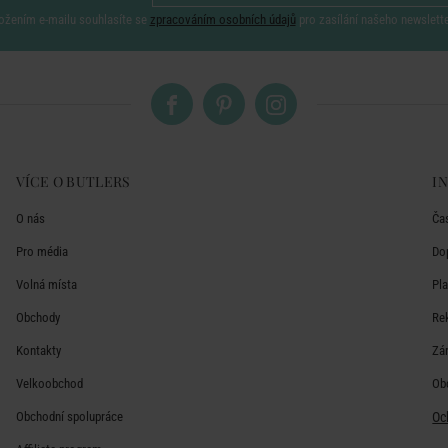
ožením e-mailu souhlasíte se
zpracováním osobních údajů
pro zasílání našeho newslett
VÍCE O BUTLERS
I
O nás
Ča
Pro média
Do
Volná místa
Pl
Obchody
Re
Kontakty
Zá
Velkoobchod
Ob
Obchodní spolupráce
Oc