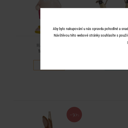
Aby bylo nakupování u nás opravdu pohodlné a snad
Návštěvou této webové stránky souhlasíte s použí
HANG LOOSE
HANG LO
Trpaslík 37 cm
Závěsný květináč
549 Kč
249 K
384 Kč
-50
-50
%
%