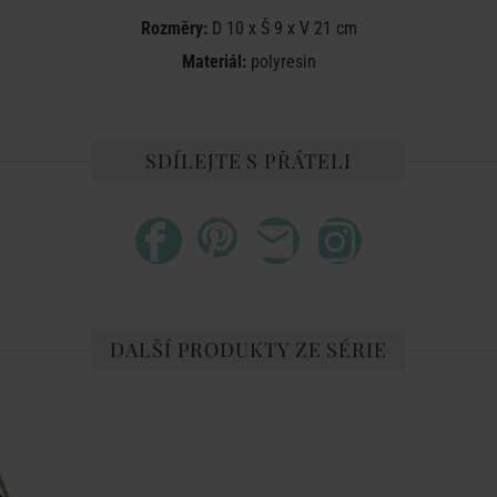
Rozměry:
D 10 x Š 9 x V 21 cm
Materiál:
polyresin
SDÍLEJTE S PŘÁTELI
DALŠÍ PRODUKTY ZE SÉRIE