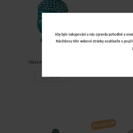
Aby bylo nakupování u nás opravdu pohodlné a snad
Návštěvou této webové stránky souhlasíte s použí
BUDDHA
Hlava dekorační - tyrkysová
449 Kč
BESTSELLER