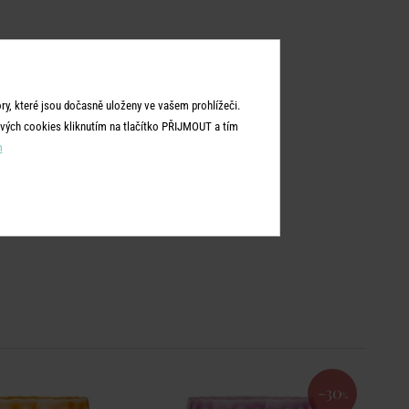
y, které jsou dočasně uloženy ve vašem prohlížeči.
vých cookies kliknutím na tlačítko PŘIJMOUT a tím
m
-30
%