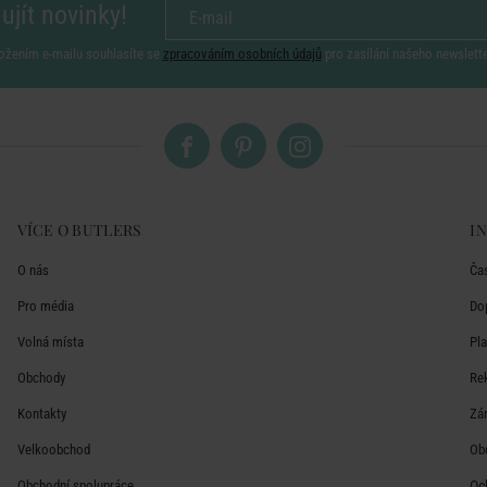
ujít novinky!
ožením e-mailu souhlasíte se
zpracováním osobních údajů
pro zasílání našeho newslett
VÍCE O BUTLERS
I
O nás
Ča
Pro média
Do
Volná místa
Pl
Obchody
Re
Kontakty
Zá
Velkoobchod
Ob
Obchodní spolupráce
Oc