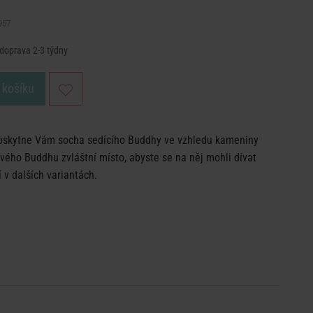
957
 doprava 2-3 týdny
 košíku
 poskytne Vám socha sedícího Buddhy ve vzhledu kameniny
svého Buddhu zvláštní místo, abyste se na něj mohli dívat
 v dalších variantách.