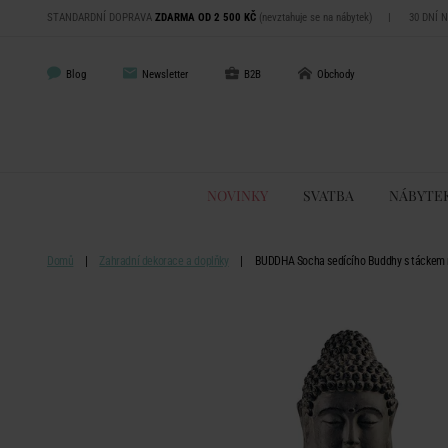
STANDARDNÍ DOPRAVA
ZDARMA OD 2 500 KČ
(nevztahuje se na nábytek)
|
30 DNÍ 
Blog
Newsletter
B2B
Obchody
NOVINKY
SVATBA
NÁBYTE
Domů
Zahradní dekorace a doplňky
BUDDHA Socha sedícího Buddhy s táckem 