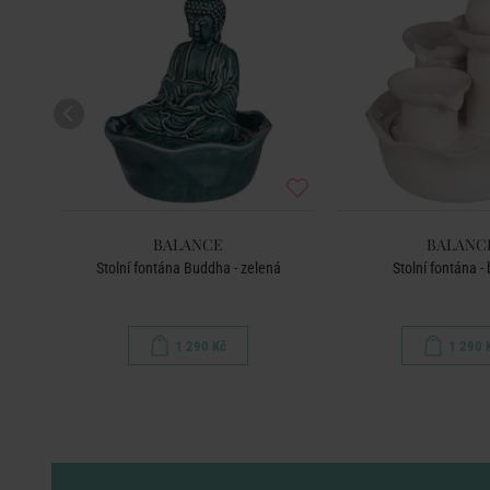
BALANCE
BALANC
ílá
Stolní fontána Buddha - zelená
Stolní fontána -
1 290 Kč
1 290 