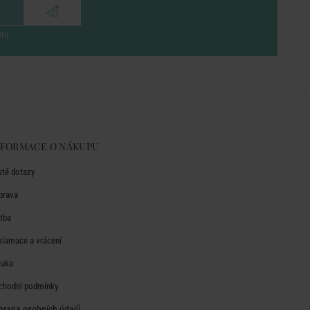
eru
NFORMACE O NÁKUPU
sté dotazy
prava
atba
klamace a vrácení
ruka
chodní podmínky
hrana osobních údajů