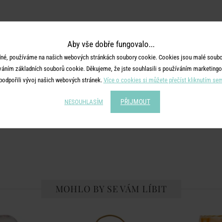
Aby vše dobře fungovalo...
né, používáme na našich webových stránkách soubory cookie. Cookies jsou malé soubor
váním základních souborů cookie. Děkujeme, že jste souhlasili s používáním marketingo
podpořili vývoj našich webových stránek.
Více o cookies si můžete přečíst kliknutím se
PŘIJMOUT
NESOUHLASÍM
MOHLO BY SE VÁM LÍBIT