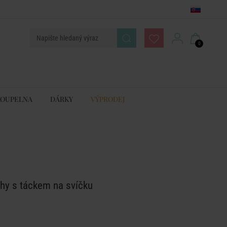
0
KOUPELNA
DÁRKY
VÝPRODEJ
hy s táckem na svíčku