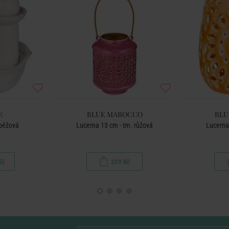
E
BLUE MAROCCO
BLU
 béžová
Lucerna 13 cm - tm. růžová
Lucerna
Kč
229 Kč