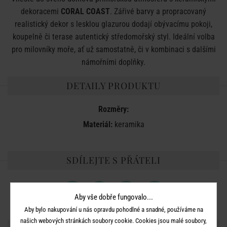
dekoracemi
CORAL COAST
. Zářivé barvy a propracovaný
realistický dekor s lesklou glazurou dodají obývacímu pokoji,
koupelně či terase autentický středomořský styl. Ideální volba
pro milovníky moře, ať už samostatně, či v kombinaci s dalšími
námořními doplňky.
DETAILY PRODUKTU
Rozměry:
Materiál:
keramika
SDÍLEJTE S PŘÁTELI
Aby vše dobře fungovalo...
Aby bylo nakupování u nás opravdu pohodlné a snadné, používáme na
našich webových stránkách soubory cookie. Cookies jsou malé soubory,