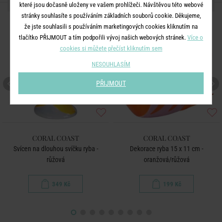
DALŠÍ PRODUKTY ZE SÉRIE
které jsou dočasně uloženy ve vašem prohlížeči. Návštěvou této webové
stránky souhlasíte s používáním základních souborů cookie. Děkujeme,
že jste souhlasili s používáním marketingových cookies kliknutím na
tlačítko PŘIJMOUT a tím podpořili vývoj našich webových stránek.
Více o
cookies si můžete přečíst kliknutím sem
NESOUHLASÍM
PŘIJMOUT
CORAL COAST
CORAL COAST
Svícen na dlouhou svíčku ryba -
Dekorace ryba 15 x 11 cm -
růžová
oranžová/růžová
349 Kč
199 Kč