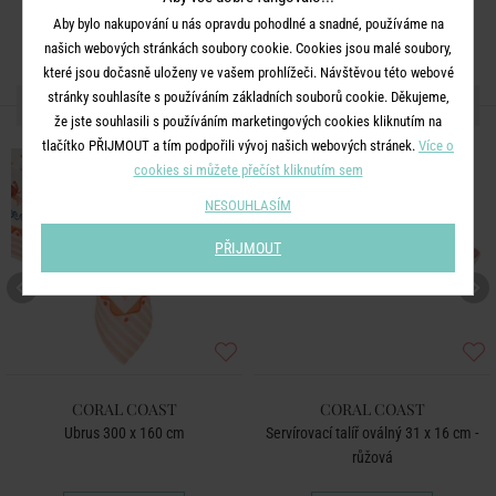
Aby bylo nakupování u nás opravdu pohodlné a snadné, používáme na
našich webových stránkách soubory cookie. Cookies jsou malé soubory,
které jsou dočasně uloženy ve vašem prohlížeči. Návštěvou této webové
stránky souhlasíte s používáním základních souborů cookie. Děkujeme,
DALŠÍ PRODUKTY ZE SÉRIE
že jste souhlasili s používáním marketingových cookies kliknutím na
tlačítko PŘIJMOUT a tím podpořili vývoj našich webových stránek.
Více o
cookies si můžete přečíst kliknutím sem
NESOUHLASÍM
PŘIJMOUT
CORAL COAST
CORAL COAST
Ubrus 300 x 160 cm
Servírovací talíř oválný 31 x 16 cm -
růžová