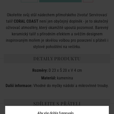
Okořeňte svůj stůl nádechem přímořského života! Servírovací
talíř
CORAL COAST
není jen obyčejný doplněk - je to skutečný
oživovač atmosféry, který okamžitě upoutá pozornost. Barevný
keramický talíř s přírodním efektem a svěžím designem
inspirovaným mořem je skvělou volbou pro posezení s přáteli i
stylové pohoštění na večírku.
DETAILY PRODUKTU
Rozměry:
D 23 x Š 20 x V 4 cm
Materiál:
kamenina
Další informace:
Vhodné do myčky nádobí a mikrovlnné trouby.
SDÍLEJTE S PŘÁTELI
Aby vše dobře fungovalo...