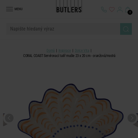
MENU
0
Domů
Inspirace
Dolce Vita
CORAL COAST Servírovací talíř mušle 23 x 20 cm - oranžová/modrá