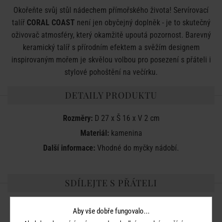
Okořeňte svůj stůl nádechem přímořského života! Servírovací
talíř
CORAL COAST
není jen obyčejný doplněk - je to skutečný
oživovač atmosféry, který okamžitě upoutá pozornost. Barevný
keramický talíř s přírodním efektem a svěžím designem
inspirovaným mořem je skvělou volbou pro posezení s přáteli i
stylové pohoštění na večírku.
DETAILY PRODUKTU
Rozměry:
D 27 x Š 16 x V 2 cm
Materiál:
kamenina
Další informace:
Vhodné do myčky nádobí.
SDÍLEJTE S PŘÁTELI
Aby vše dobře fungovalo...