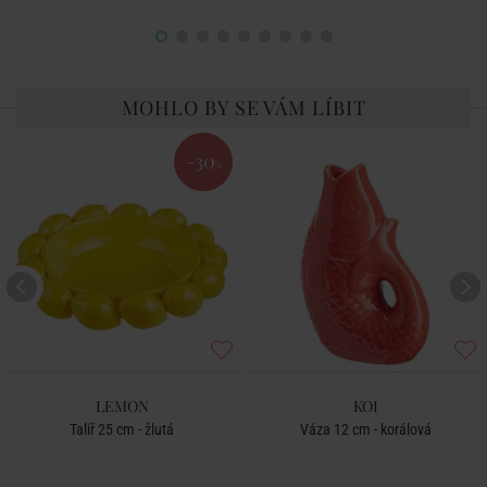
MOHLO BY SE VÁM LÍBIT
-30
%
LEMON
KOI
Talíř 25 cm - žlutá
Váza 12 cm - korálová