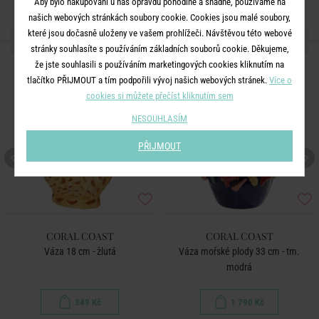
Aby bylo nakupování u nás opravdu pohodlné a snadné, používáme na
našich webových stránkách soubory cookie. Cookies jsou malé soubory,
které jsou dočasně uloženy ve vašem prohlížeči. Návštěvou této webové
DALŠÍ PRODUKTY ZE SÉRIE
stránky souhlasíte s používáním základních souborů cookie. Děkujeme,
že jste souhlasili s používáním marketingových cookies kliknutím na
NOVÉ!
tlačítko PŘIJMOUT a tím podpořili vývoj našich webových stránek.
Více o
cookies si můžete přečíst kliknutím sem
NESOUHLASÍM
PŘIJMOUT
CORAL COAST
CORAL COAST
Váza 18 cm - žlutá
Váza mořské plody 33 cm - tm.
modrá
349 Kč
1 790 Kč