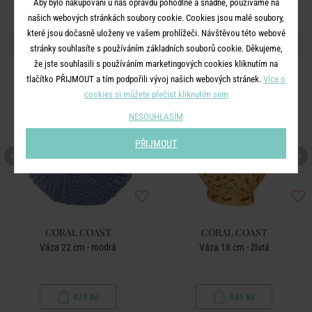
Aby bylo nakupování u nás opravdu pohodlné a snadné, používáme na
našich webových stránkách soubory cookie. Cookies jsou malé soubory,
které jsou dočasně uloženy ve vašem prohlížeči. Návštěvou této webové
DALŠÍ PRODUKTY ZE SÉRIE
stránky souhlasíte s používáním základních souborů cookie. Děkujeme,
že jste souhlasili s používáním marketingových cookies kliknutím na
tlačítko PŘIJMOUT a tím podpořili vývoj našich webových stránek.
Více o
cookies si můžete přečíst kliknutím sem
NESOUHLASÍM
PŘIJMOUT
CORAL COAST
CORAL COAST
Váza 22 cm - modrá
Váza 18 cm - žlutá
479 Kč
349 Kč