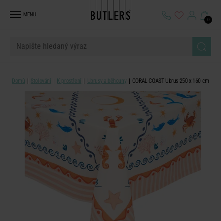
MENU
0
Domů
Stolování
K prostření
Ubrusy a běhouny
CORAL COAST Ubrus 250 x 160 cm