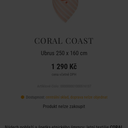
CORAL COAST
Ubrus 250 x 160 cm
1 290 Kč
cena včetně DPH
Artiklové číslo: 000000001000516137
Dostupnost:
centrální sklad, doprava nelze objednat
Produkt nelze zakoupit
Nádech pobřeží a špetka etnického šmrncu: letní textilie
CORAL