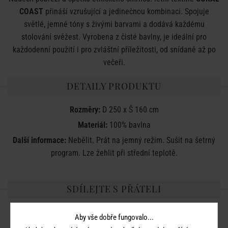
COAST
přináší vzrušující a jedinečnou kombinaci. Spojuje
světlé, jemné tóny s živými barvami a dodává každému
stolování svěžest. Vyrobena z čisté bavlny, je ideální pro
každodenní použití i pro zvláštní příležitosti, od snídaně až po
večeři.
DETAILY PRODUKTU
Rozměry:
D 250 x Š 160 cm
Materiál:
100% bavlna
Další informace:
Nebělit. Prát na jemný režim. Sušit na šetrný
program. Lze žehlit při střední teplotě.
SDÍLEJTE S PŘÁTELI
Aby vše dobře fungovalo...