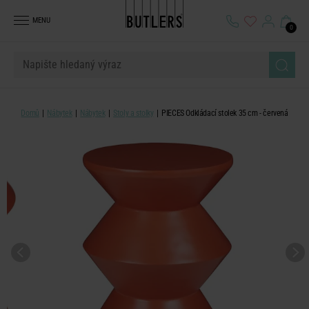
MENU
0
Domů
Nábytek
Nábytek
Stoly a stolky
PIECES Odkládací stolek 35 cm - červená