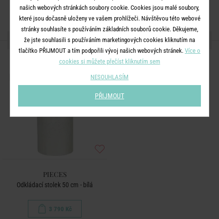
našich webových stránkách soubory cookie. Cookies jsou malé soubory,
které jsou dočasně uloženy ve vašem prohlížeči. Návštěvou této webové
stránky souhlasíte s používáním základních souborů cookie. Děkujeme,
DALŠÍ PRODUKTY ZE SÉRIE
že jste souhlasili s používáním marketingových cookies kliknutím na
tlačítko PŘIJMOUT a tím podpořili vývoj našich webových stránek.
Více o
cookies si můžete přečíst kliknutím sem
NESOUHLASÍM
PŘIJMOUT
PIECES
Odkládací stolek 50 cm - bílá
3 790 Kč