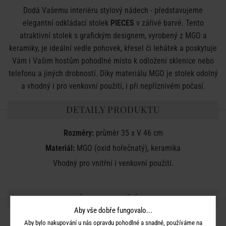
Dodá Vašemu interiéru stylový nádech - představujeme
elegantní odkládací stolek
PIECES
v zářivé barvě. Tento
atraktivní stolek s grafickým designem, vyrobený z MGO a
keramiky, je ideální vedle pohovek, křesel či lehátek a poskytuje
Vám i Vašim hostům pohodlné místo k odložení sklenice nebo
telefonu a jiných drobností. Díky materiálu MGO je stolek odolný
a vhodný i pro venkovní použití, i při nepříznivém počasí.
DETAILY PRODUKTU
Rozměry:
průměr 35 x V 46 cm
Materiál:
MGO (oxid hořečnatý), keramika
Vhodný pro vnitřní i venkovní použití.
SDÍLEJTE S PŘÁTELI
Aby vše dobře fungovalo...
Aby bylo nakupování u nás opravdu pohodlné a snadné, používáme na