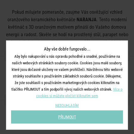
Pokud milujete pomeranče, zaujme Vás osvěžující vzhled
oranžového keramického květináče
NARANJA
. Tento moderní
květináč s 3D oranžovým motivem přináší do Vašeho domova
energii a radost. Skvěle se hodí na prostřený stůl, parapet nebo
kamkoli, kde chcete dodat prostoru svěží a veselý nádech.
Aby vše dobře fungovalo...
DETAILY PRODUKTU
Aby bylo nakupování u nás opravdu pohodlné a snadné, používáme na
našich webových stránkách soubory cookie. Cookies jsou malé soubory,
Rozměry:
D 14 x Š 18 x V 18 cm
které jsou dočasně uloženy ve vašem prohlížeči. Návštěvou této webové
stránky souhlasíte s používáním základních souborů cookie. Děkujeme,
Materiál:
keramika
že jste souhlasili s používáním marketingových cookies kliknutím na
tlačítko PŘIJMOUT a tím podpořili vývoj našich webových stránek.
Více o
cookies si můžete přečíst kliknutím sem
SDÍLEJTE S PŘÁTELI
NESOUHLASÍM
PŘIJMOUT