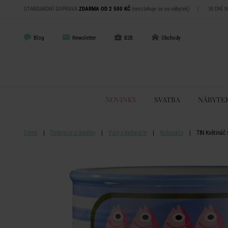
STANDARDNÍ DOPRAVA
ZDARMA OD 2 500 KČ
(nevztahuje se na nábytek)
|
30 DNÍ 
Blog
Newsletter
B2B
Obchody
NOVINKY
SVATBA
NÁBYTE
Domů
Dekorace a doplňky
Vázy a květináče
Květináče
TIN Květináč 