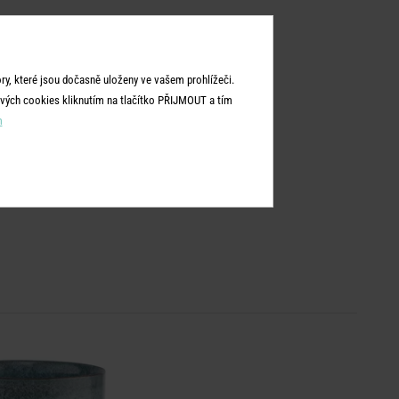
y, které jsou dočasně uloženy ve vašem prohlížeči.
vých cookies kliknutím na tlačítko PŘIJMOUT a tím
m