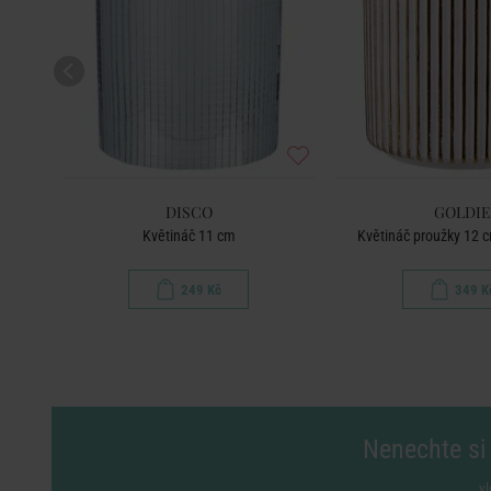
DISCO
GOLDIE
Květináč 11 cm
Květináč proužky 12 cm
249 Kč
349 K
Nenechte si 
vl