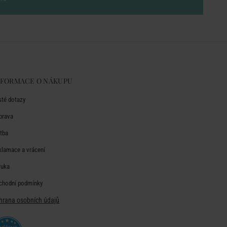
NFORMACE O NÁKUPU
sté dotazy
prava
atba
klamace a vrácení
ruka
chodní podmínky
hrana osobních údajů