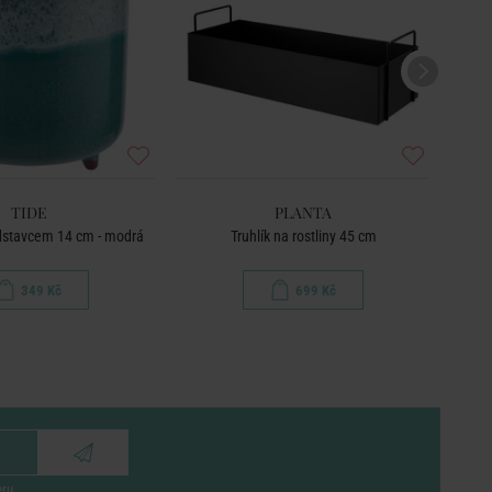
TIDE
PLANTA
dstavcem 14 cm - modrá
Truhlík na rostliny 45 cm
349 Kč
699 Kč
eru