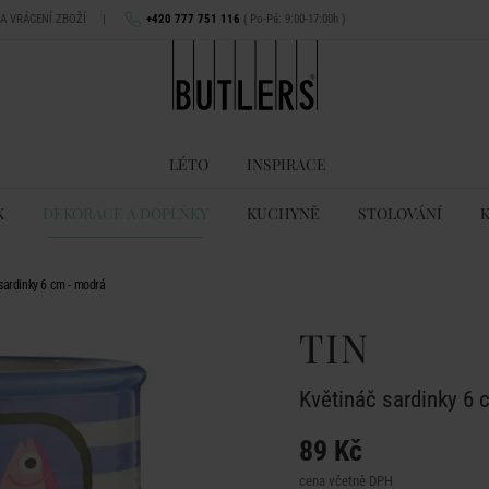
NA VRÁCENÍ ZBOŽÍ
|
+420 777 751 116
( Po-Pá: 9:00-17:00h )
LÉTO
INSPIRACE
K
DEKORACE A DOPLŇKY
KUCHYNĚ
STOLOVÁNÍ
sardinky 6 cm - modrá
TIN
Květináč sardinky 6 
89 Kč
cena včetně DPH