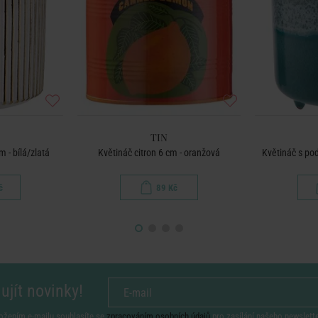
TIN
 - bílá/zlatá
Květináč citron 6 cm - oranžová
Květináč s po
č
89 Kč
ujít novinky!
ožením e-mailu souhlasíte se
zpracováním osobních údajů
pro zasílání našeho newslett