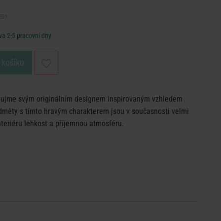
201
a 2-5 pracovní dny
 košíku
aujme svým originálním designem inspirovaným vzhledem
edměty s tímto hravým charakterem jsou v současnosti velmi
nteriéru lehkost a příjemnou atmosféru.