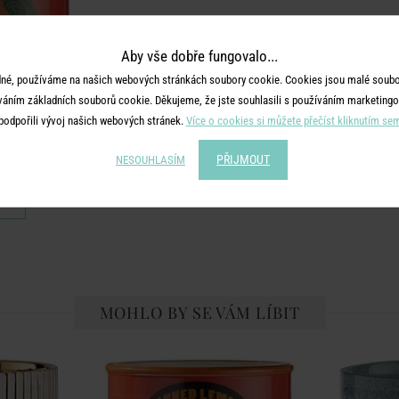
Aby vše dobře fungovalo...
né, používáme na našich webových stránkách soubory cookie. Cookies jsou malé soubor
váním základních souborů cookie. Děkujeme, že jste souhlasili s používáním marketingo
podpořili vývoj našich webových stránek.
Více o cookies si můžete přečíst kliknutím se
PŘIJMOUT
 - oranžová
NESOUHLASÍM
č
MOHLO BY SE VÁM LÍBIT