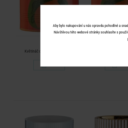
Aby bylo nakupování u nás opravdu pohodlné a snad
Návštěvou této webové stránky souhlasíte s použí
TIN
TIN
Květináč citron 6 cm - oranžová
Květináč citron 9 cm
89 Kč
149 K