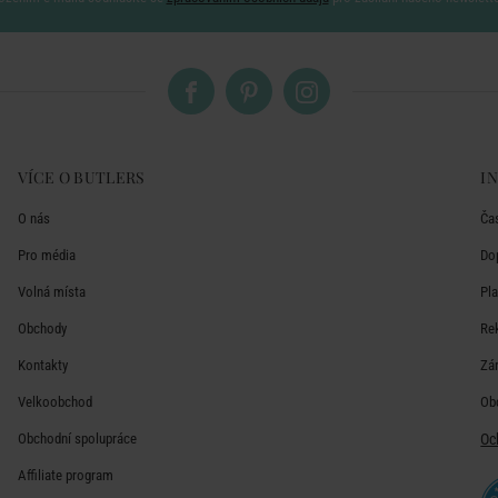
VÍCE O BUTLERS
I
O nás
Ča
Pro média
Do
Volná místa
Pl
Obchody
Re
Kontakty
Zá
Velkoobchod
Ob
Obchodní spolupráce
Oc
Affiliate program