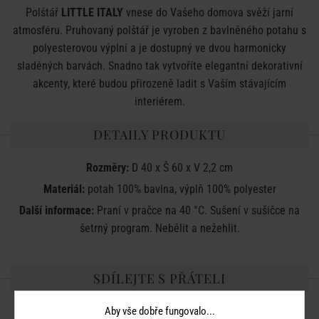
Polštář
LITTLE ITALY
vnese do Vašeho domova svěží jarní
atmosféru. Pruhovaný polštář je vyroben z bavlněného potahu s
polyesterovou výplní a je dostupný ve dvou harmonicky
sladěných barvách. Snadno tak vytvoříte elegantní dekorativní
akcenty, které budou přirozeně ladit s Vaším stávajícím
interiérem.
DETAILY PRODUKTU
Rozměry:
D 40 x Š 60 x V 2,2 cm
Materiál:
potah 100% bavlna, výplň 100% polyester
Další informace:
Praní v pračce na 40 °C. Sušení v sušičce na
šetrný program. Nebělit a nežehlit.
SDÍLEJTE S PŘÁTELI
Aby vše dobře fungovalo...