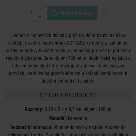
Vložit do košíku
Jedním z nejhezčích důvodů, proč si udělat pauzu na kávu
častěji, je světle modrý hrnek COTTAGE vyrobený z kameniny.
Každý jednotlivý buclatý hrnek je jedinečný, protože je potažený
reaktivní glazurou. Jeho objem 180 ml je ideální také na kávu s
mlékem nebo chai latte. Dostupné v dalších nadčasových
barvách, které lze na prostřeném stole krásně kombinovat. K
dostání jednotlivě i v sadě.
DETAILY PRODUKTU
Rozměry:
D 10 x Š x V 5,7 cm, objem: 180 ml
Materiál:
kamenina
Dodateční informace:
Vhodné do myčky nádobí. Vhodné do
mikrovlnné trouby. Produkt byl zpracován speciální technikou