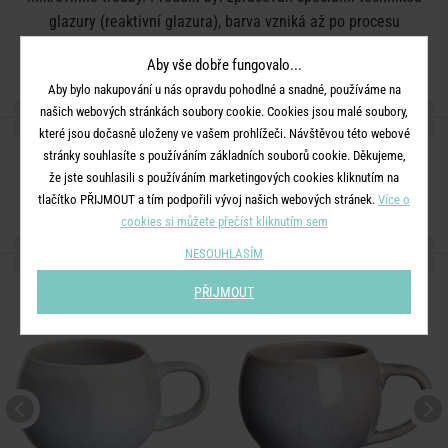
glazury (reaktivní glazura), barva vzniká až po procesu
vypalování, tudíž se barva jednotlivých produktů může lišit.
Aby vše dobře fungovalo...
Aby bylo nakupování u nás opravdu pohodlné a snadné, používáme na
našich webových stránkách soubory cookie. Cookies jsou malé soubory,
SDÍLEJTE S PŘÁTELI
které jsou dočasně uloženy ve vašem prohlížeči. Návštěvou této webové
stránky souhlasíte s používáním základních souborů cookie. Děkujeme,
že jste souhlasili s používáním marketingových cookies kliknutím na
tlačítko PŘIJMOUT a tím podpořili vývoj našich webových stránek.
Více o
cookies si můžete přečíst kliknutím sem
DALŠÍ PRODUKTY ZE SÉRIE
NESOUHLASÍM
PŘIJMOUT