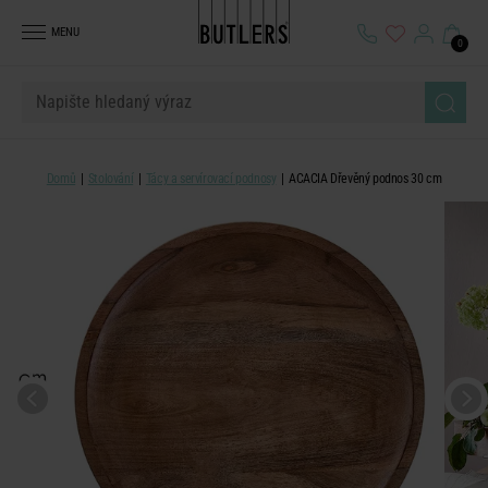
MENU
0
Domů
Stolování
Tácy a servírovací podnosy
ACACIA Dřevěný podnos 30 cm