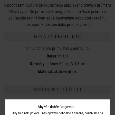
S podnosem ACACIA ze skutečného akáciového dřeva o průměru
30 cm vytvoříte přirozeně krásný základ pro Vaše pokrmy a
zdůrazníte jemný kontrast k barevnému nebo vzorovanému
prostírání. K dostání další produkty série.
DETAILY PRODUKTU
není vhodné pro přímý styk s potravinou
Barva:
hnědá
Rozměry:
průměr 30 cm, V 1,8 cm
Materiál:
akátové dřevo
SDÍLEJTE S PŘÁTELI
Aby vše dobře fungovalo...
Aby bylo nakupování u nás opravdu pohodlné a snadné, používáme na