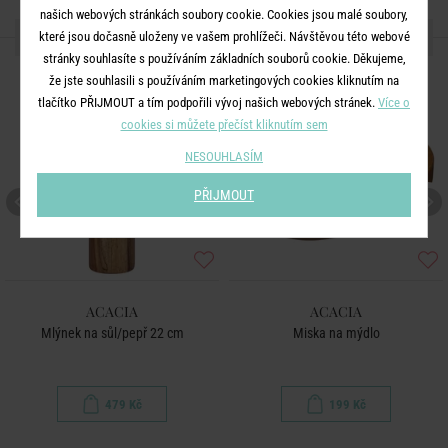
našich webových stránkách soubory cookie. Cookies jsou malé soubory,
DALŠÍ PRODUKTY ZE SÉRIE
které jsou dočasně uloženy ve vašem prohlížeči. Návštěvou této webové
stránky souhlasíte s používáním základních souborů cookie. Děkujeme,
BESTSELLER
že jste souhlasili s používáním marketingových cookies kliknutím na
tlačítko PŘIJMOUT a tím podpořili vývoj našich webových stránek.
Více o
cookies si můžete přečíst kliknutím sem
NESOUHLASÍM
PŘIJMOUT
ACACIA
ACACIA
Mlýnek na sůl/pepř 22 cm
Miska na mýdlo
479 Kč
199 Kč