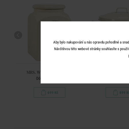
Aby bylo nakupování u nás opravdu pohodlné a snad
Návštěvou této webové stránky souhlasíte s použí
S
MRS. WINTERBOTTOM'S
MRS. WINTERB
Dóza na sušenky
Nádoba na bra
699 Kč
899 K