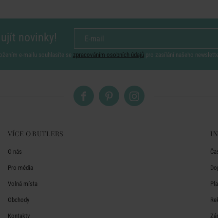
ujít novinky!
ožením e-mailu souhlasíte se
zpracováním osobních údajů
pro zasílání našeho newslett
VÍCE O BUTLERS
I
O nás
Ča
Pro média
Do
Volná místa
Pl
Obchody
Re
Kontakty
Zá