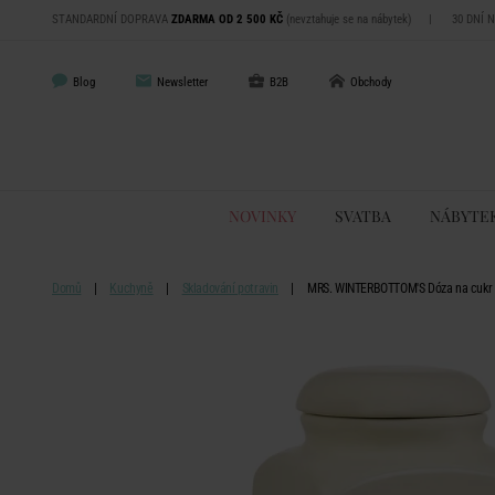
STANDARDNÍ DOPRAVA
ZDARMA OD 2 500 KČ
(nevztahuje se na nábytek)
|
30 DNÍ 
Blog
Newsletter
B2B
Obchody
NOVINKY
SVATBA
NÁBYTE
Domů
Kuchyně
Skladování potravin
MRS. WINTERBOTTOM'S Dóza na cukr