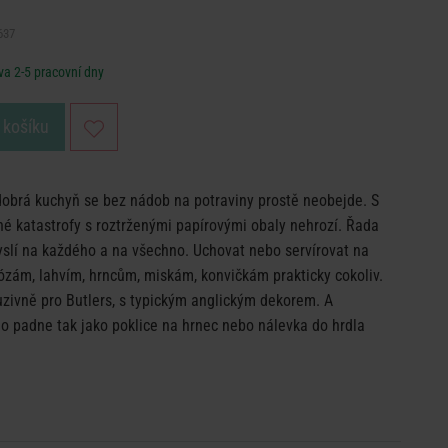
637
a 2-5 pracovní dny
 košíku
obrá kuchyň se bez nádob na potraviny prostě neobejde. S
é katastrofy s roztrženými papírovými obaly nehrozí. Řada
 na každého a na všechno. Uchovat nebo servírovat na
dózám, lahvím, hrncům, miskám, konvičkám prakticky cokoliv.
zivně pro Butlers, s typickým anglickým dekorem. A
 padne tak jako poklice na hrnec nebo nálevka do hrdla