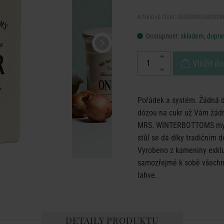
Artiklové číslo: 000000001000338
Dostupnost:
skladem, doprav
Vložit do
Pořádek a systém. Žádná d
dózou na cukr už Vám žádn
MRS. WINTERBOTTOMS myslí
stůl se dá díky tradičním 
Vyrobeno z kameniny exklu
samozřejmě k sobě všechno
lahve.
DETAILY PRODUKTU