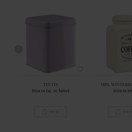
TIN TIN
MRS. WINTERB
ř
Dóza na čaj - sv. fialová
Dóza na ká
149 Kč
499 K