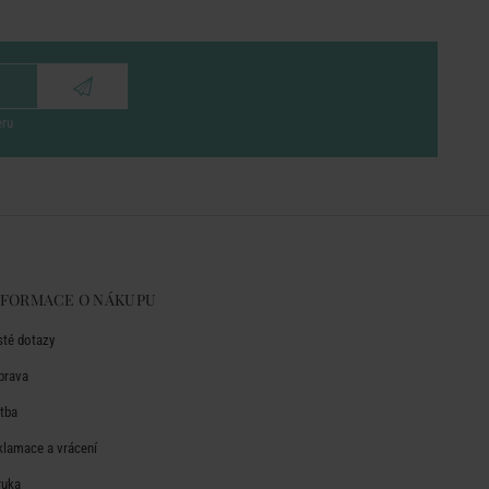
eru
NFORMACE O NÁKUPU
sté dotazy
prava
atba
klamace a vrácení
ruka