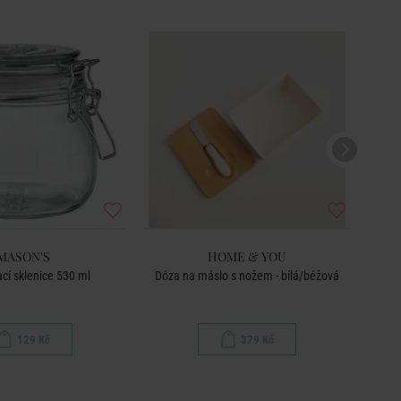
MASON'S
HOME & YOU
cí sklenice 530 ml
Dóza na máslo s nožem - bílá/béžová
129 Kč
379 Kč