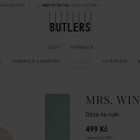
NA VRÁCENÍ ZBOŽÍ
|
+420 777 751 116
( Po-Pá: 9:00-17:00h )
LÉTO
INSPIRACE
K
DEKORACE A DOPLŇKY
KUCHYNĚ
STOLOVÁNÍ
MRS. WI
Dóza na cukr
499 Kč
cena včetně DPH