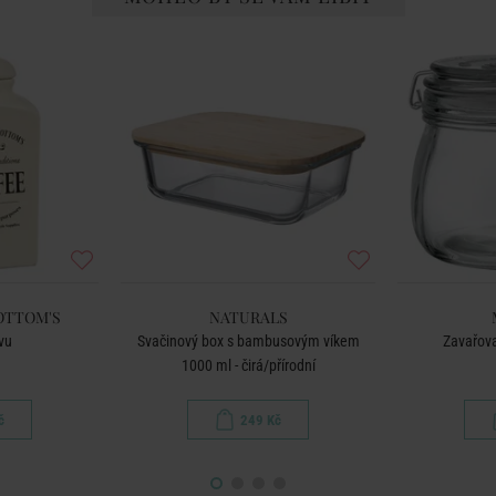
OTTOM'S
NATURALS
vu
Svačinový box s bambusovým víkem
Zavařova
1000 ml - čirá/přírodní
č
249 Kč