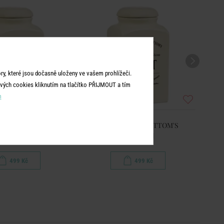
y, které jsou dočasně uloženy ve vašem prohlížeči.
vých cookies kliknutím na tlačítko PŘIJMOUT a tím
m
INTERBOTTOM'S
MRS. WINTERBOTTOM'S
za na mouku
Dóza na sůl
499 Kč
499 Kč