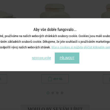
Aby vše dobře fungovalo...
né, používáme na našich webových stránkách soubory cookie. Cookies jsou malé soubor
váním základních souborů cookie. Děkujeme, že jste souhlasili s používáním marketingo
podpořili vývoj našich webových stránek.
Více o cookies si můžete přečíst kliknutím se
PŘIJMOUT
NESOUHLASÍM
OTTOM'S
MRS. WINTERBOTTOM'S
MRS. W
mbory
Dóza na kávu
Dó
č
499 Kč
MOHLO BY SE VÁM LÍBIT