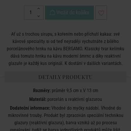
Vložit do košíku
Ať už s trochou sirupu, s kořením nebo příchutí kakaa: své
kávové speciality si od teď nejraději vychutnáte z bílého
porcelánového hrnku na kávu BERGAMO. Klasický tvar kelímku
dává tomuto hrnku na kávu moderní šmrnc a díky reaktivní
glazuře je každý kus originál. K dostání v dalších variantách.
DETAILY PRODUKTU
Rozměry:
průměr 9,5 cm x V 13 cm
Materiál:
porcelán s reaktivní glazurou
Dodateční informace:
Vhodné do myčky nádobí. Vhodné do
mikrovlnné trouby. Produkt byl zpracován speciální technikou
glazury (reaktivní glazura), barva vzniká až po procesu
vypalování, tudíž se barva jednotlivých produktů může lišit.