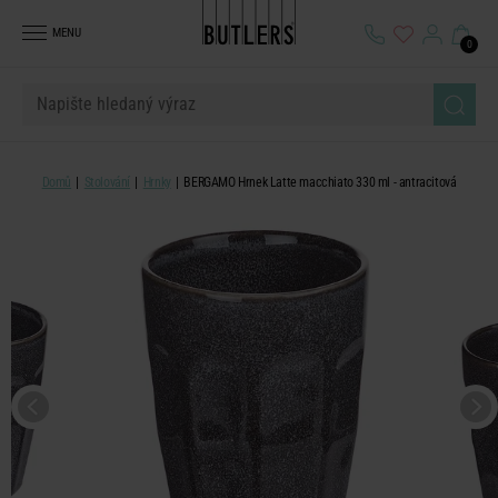
MENU
0
Domů
Stolování
Hrnky
BERGAMO Hrnek Latte macchiato 330 ml - antracitová