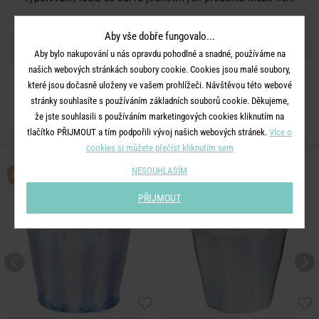
Aby vše dobře fungovalo...
SDÍLEJTE S PŘÁTELI
Aby bylo nakupování u nás opravdu pohodlné a snadné, používáme na
našich webových stránkách soubory cookie. Cookies jsou malé soubory,
které jsou dočasně uloženy ve vašem prohlížeči. Návštěvou této webové
stránky souhlasíte s používáním základních souborů cookie. Děkujeme,
že jste souhlasili s používáním marketingových cookies kliknutím na
tlačítko PŘIJMOUT a tím podpořili vývoj našich webových stránek.
Více o
DALŠÍ PRODUKTY ZE SÉRIE
cookies si můžete přečíst kliknutím sem
BESTSELLER
NESOUHLASÍM
PŘIJMOUT