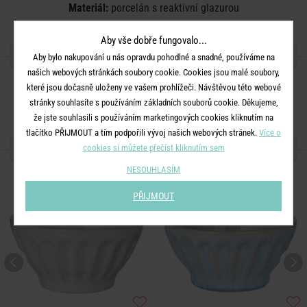
Materiál:
porcelán s reaktivní glazurou
Aby vše dobře fungovalo...
SDÍLEJTE S PŘÁTELI
Aby bylo nakupování u nás opravdu pohodlné a snadné, používáme na
našich webových stránkách soubory cookie. Cookies jsou malé soubory,
které jsou dočasně uloženy ve vašem prohlížeči. Návštěvou této webové
stránky souhlasíte s používáním základních souborů cookie. Děkujeme,
že jste souhlasili s používáním marketingových cookies kliknutím na
tlačítko PŘIJMOUT a tím podpořili vývoj našich webových stránek.
Více o
DALŠÍ PRODUKTY ZE SÉRIE
cookies si můžete přečíst kliknutím sem
NESOUHLASÍM
PŘIJMOUT