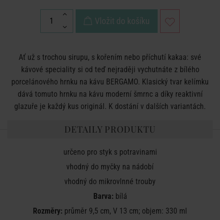
Vložit do košíku
Ať už s trochou sirupu, s kořením nebo příchutí kakaa: své
kávové speciality si od teď nejraději vychutnáte z bílého
porcelánového hrnku na kávu BERGAMO. Klasický tvar kelímku
dává tomuto hrnku na kávu moderní šmrnc a díky reaktivní
glazuře je každý kus originál. K dostání v dalších variantách.
DETAILY PRODUKTU
určeno pro styk s potravinami
vhodný do myčky na nádobí
vhodný do mikrovlnné trouby
Barva:
bílá
Rozměry:
průměr 9,5 cm, V 13 cm; objem: 330 ml