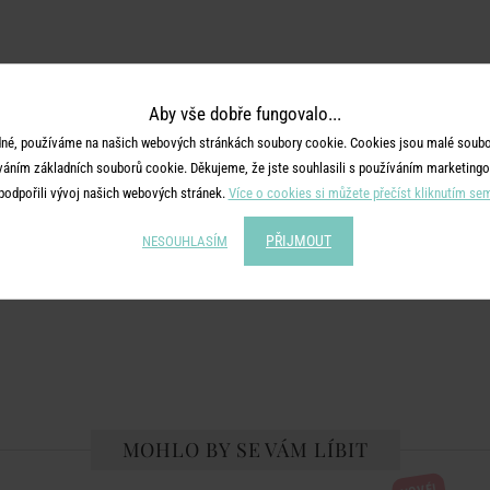
Aby vše dobře fungovalo...
né, používáme na našich webových stránkách soubory cookie. Cookies jsou malé soubor
váním základních souborů cookie. Děkujeme, že jste souhlasili s používáním marketingo
podpořili vývoj našich webových stránek.
Více o cookies si můžete přečíst kliknutím se
PŘIJMOUT
NESOUHLASÍM
MOHLO BY SE VÁM LÍBIT