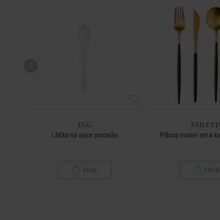
EGG
STILETT
á
Lžička na vejce porcelán
Příbory matné set 4 ks
49 Kč
549 K