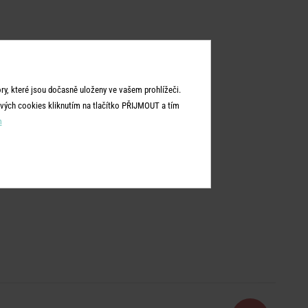
y, které jsou dočasně uloženy ve vašem prohlížeči.
vých cookies kliknutím na tlačítko PŘIJMOUT a tím
m