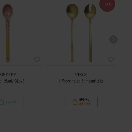
-50
%
MEDLEY
KINGS
a - žlutá/růžová
Příbory na salát matné 2 ks
699 Kč
199 Kč
350 Kč