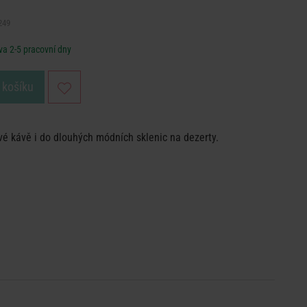
249
a 2-5 pracovní dny
 košíku
é kávě i do dlouhých módních sklenic na dezerty.