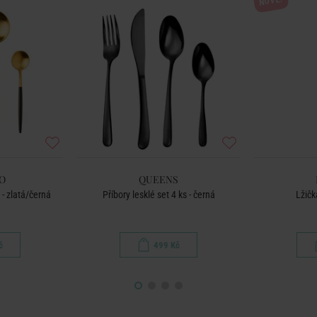
NOVÉ!
O
QUEENS
 - zlatá/černá
Příbory lesklé set 4 ks - černá
Lžičk
č
499 Kč