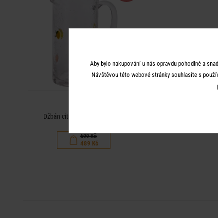
Aby bylo nakupování u nás opravdu pohodlné a snad
Návštěvou této webové stránky souhlasíte s použí
LIMO
Džbán citrony a pomeranče 1 l
699 Kč
489 Kč