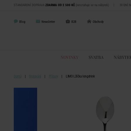
STANDARDNÍ DOPRAVA
ZDARMA OD 2 500 KČ
(nevztahuje se na nábytek)
|
30 DNÍ 
Blog
Newsletter
B2B
Obchody
NOVINKY
SVATBA
NÁBYTE
Domů
Stolování
Příbory
LIMO Lžička longdrink