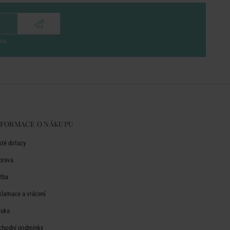
eru
NFORMACE O NÁKUPU
sté dotazy
prava
atba
klamace a vrácení
ruka
chodní podmínky