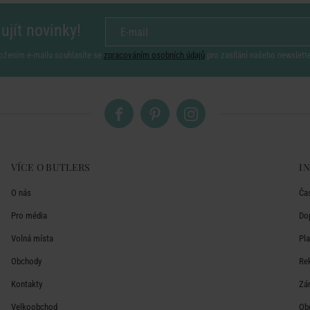
ujít novinky!
ožením e-mailu souhlasíte se
zpracováním osobních údajů
pro zasílání našeho newslett
VÍCE O BUTLERS
I
O nás
Ča
Pro média
Do
Volná místa
Pl
Obchody
Re
Kontakty
Zá
Velkoobchod
Ob