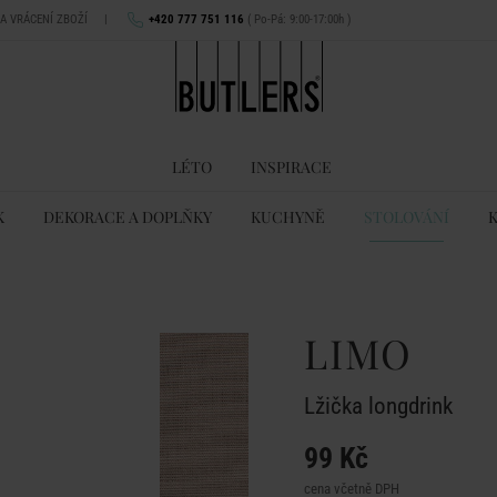
NA VRÁCENÍ ZBOŽÍ
|
+420 777 751 116
( Po-Pá: 9:00-17:00h )
LÉTO
INSPIRACE
K
DEKORACE A DOPLŇKY
KUCHYNĚ
STOLOVÁNÍ
LIMO
Lžička longdrink
99 Kč
cena včetně DPH