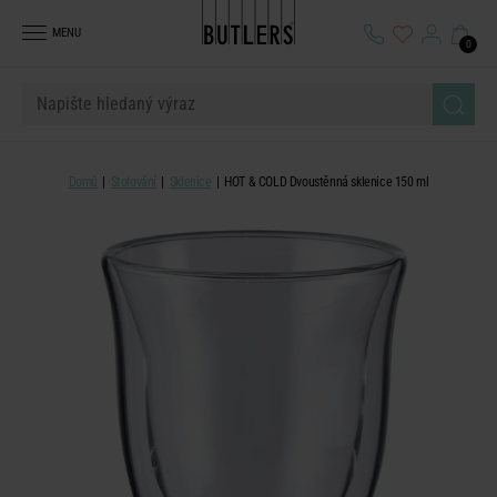
MENU
0
Domů
Stolování
Sklenice
HOT & COLD Dvoustěnná sklenice 150 ml