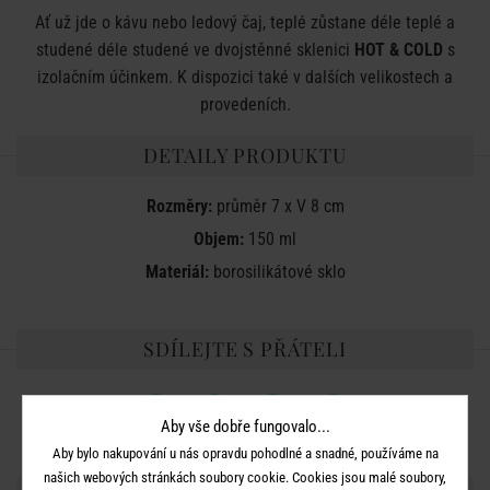
Ať už jde o kávu nebo ledový čaj, teplé zůstane déle teplé a
studené déle studené ve dvojstěnné sklenici
HOT & COLD
s
izolačním účinkem. K dispozici také v dalších velikostech a
provedeních.
DETAILY PRODUKTU
Rozměry:
průměr 7 x V 8 cm
Objem:
150 ml
Materiál:
borosilikátové sklo
SDÍLEJTE S PŘÁTELI
Aby vše dobře fungovalo...
Aby bylo nakupování u nás opravdu pohodlné a snadné, používáme na
našich webových stránkách soubory cookie. Cookies jsou malé soubory,