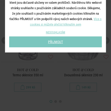
DALŠÍ PRODUKTY ZE SÉRIE
které jsou dočasně uloženy ve vašem prohlížeči. Návštěvou této webové
stránky souhlasíte s používáním základních souborů cookie. Děkujeme,
že jste souhlasili s používáním marketingových cookies kliknutím na
tlačítko PŘIJMOUT a tím podpořili vývoj našich webových stránek.
Více o
cookies si můžete přečíst kliknutím sem
NESOUHLASÍM
PŘIJMOUT
HOT & COLD
HOT & COLD
Termo sklenice 350 ml
Dvoustěnná sklenice 230 ml
299 Kč
149 Kč