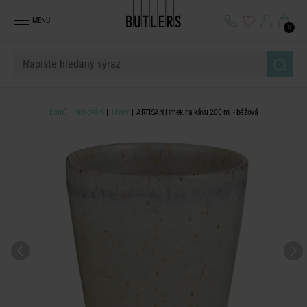
MENU
0
Domů
Stolování
Hrnky
ARTISAN Hrnek na kávu 200 ml - béžová