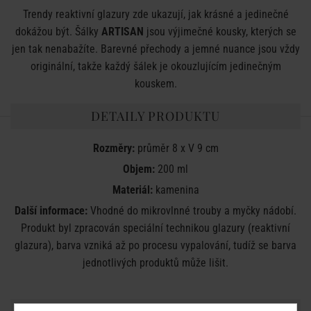
Trendy reaktivní glazury zde ukazují, jak krásné a jedinečné
dokážou být. Šálky
ARTISAN
jsou výjimečné kousky, kterých se
jen tak nenabažíte. Barevné přechody a jemné nuance jsou vždy
originální, takže každý šálek je okouzlujícím jedinečným
kouskem.
DETAILY PRODUKTU
Rozměry:
průměr 8 x V 9 cm
Objem:
200 ml
Materiál:
kamenina
Další informace:
Vhodné do mikrovlnné trouby a myčky nádobí.
Produkt byl zpracován speciální technikou glazury (reaktivní
glazura), barva vzniká až po procesu vypalování, tudíž se barva
jednotlivých produktů může lišit.