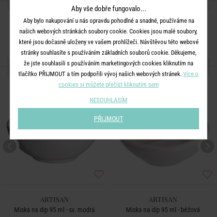
SDÍLEJTE S PŘÁTELI
Aby vše dobře fungovalo...
Aby bylo nakupování u nás opravdu pohodlné a snadné, používáme na
našich webových stránkách soubory cookie. Cookies jsou malé soubory,
které jsou dočasně uloženy ve vašem prohlížeči. Návštěvou této webové
stránky souhlasíte s používáním základních souborů cookie. Děkujeme,
že jste souhlasili s používáním marketingových cookies kliknutím na
DALŠÍ PRODUKTY ZE SÉRIE
tlačítko PŘIJMOUT a tím podpořili vývoj našich webových stránek.
Více o
cookies si můžete přečíst kliknutím sem
NESOUHLASÍM
PŘIJMOUT
ARTISAN
ARTISAN
Miska na dip 95 ml - sv. modrá
Miska na dip 95 ml - béžová