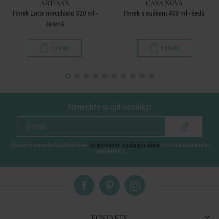
ARTISAN
CASA NOVA
Hrnek Latte macchiato 320 ml -
Hrnek s ouškem 400 ml - šedá
zelená
129 Kč
199 Kč
Nenechte si ujít novinky!
vložením e-mailu souhlasíte se
zpracováním osobních údajů
pro zasílání našeho
newsletteru
KONTAKTY