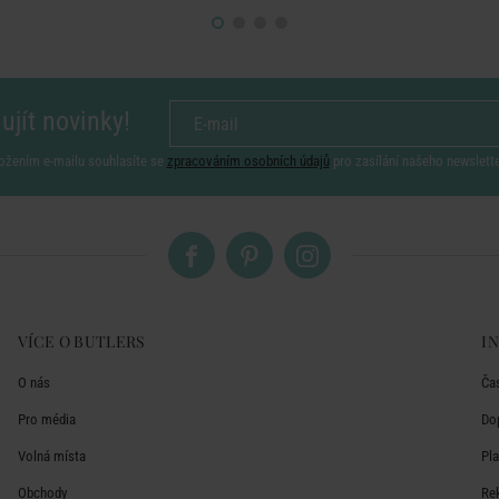
ujít novinky!
ožením e-mailu souhlasíte se
zpracováním osobních údajů
pro zasílání našeho newslett
VÍCE O BUTLERS
I
O nás
Ča
Pro média
Do
Volná místa
Pl
Obchody
Re