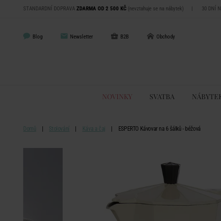
STANDARDNÍ DOPRAVA
ZDARMA OD 2 500 KČ
(nevztahuje se na nábytek)
|
30 DNÍ 
Blog
Newsletter
B2B
Obchody
NOVINKY
SVATBA
NÁBYTE
Domů
Stolování
Káva a čaj
ESPERTO Kávovar na 6 šálků - béžová