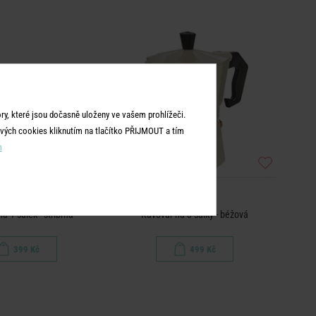
y, které jsou dočasně uloženy ve vašem prohlížeči.
vých cookies kliknutím na tlačítko PŘIJMOUT a tím
m
ESPERTO
ESPERTO
a 1 šálek - stříbrná
Kávovar na 3 šálky - béžová
399 Kč
499 Kč