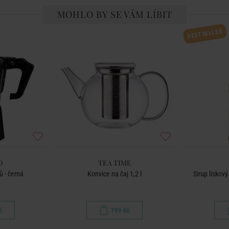
MOHLO BY SE VÁM LÍBIT
BESTSELLER
O
TEA TIME
ů - černá
Konvice na čaj 1,2 l
Sirup lískový
č
799 Kč