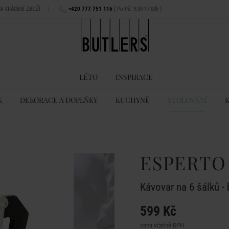
NA VRÁCENÍ ZBOŽÍ
|
+420 777 751 116
( Po-Pá: 9:00-17:00h )
LÉTO
INSPIRACE
K
DEKORACE A DOPLŇKY
KUCHYNĚ
STOLOVÁNÍ
ESPERTO
Kávovar na 6 šálků -
599 Kč
cena včetně DPH