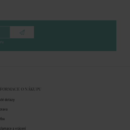
eru
NFORMACE O NÁKUPU
sté dotazy
prava
atba
klamace a vrácení