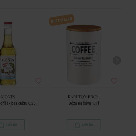
BESTSELLER
MONIN
KARLTON BROS.
 oříšek bez cukru 0,25 l
Dóza na kávu 1,1 l
149 Kč
499 Kč