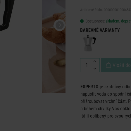
Artiklové číslo: 000000001000454
Dostupnost:
skladem, doprav
BAREVNÉ VARIANTY
Vložit do
ESPERTO
je skutečný odbo
napustit vodu do spodní čás
přišroubovat vrchní část. P
a během chvilky Vás obklop
Itálii oblíbený pro svou ry