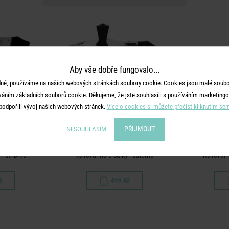
Aby vše dobře fungovalo...
né, používáme na našich webových stránkách soubory cookie. Cookies jsou malé soubor
váním základních souborů cookie. Děkujeme, že jste souhlasili s používáním marketingo
podpořili vývoj našich webových stránek.
Více o cookies si můžete přečíst kliknutím se
PŘIJMOUT
NESOUHLASÍM
O
ESPERTO
- stříbrná
Kávovar na 3 šálky - stříbrná
Kávovar n
č
499 Kč