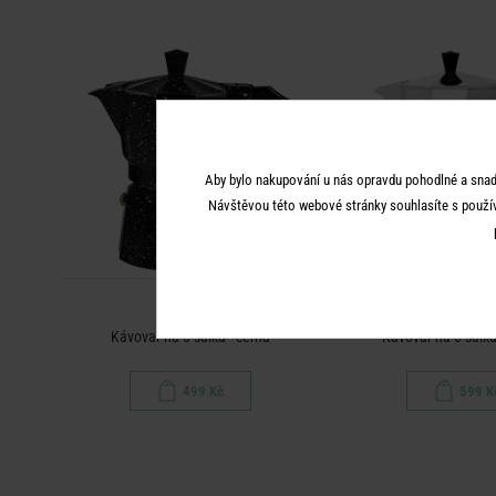
Aby bylo nakupování u nás opravdu pohodlné a snad
Návštěvou této webové stránky souhlasíte s použí
ESPERTO
ESPERT
Kávovar na 6 šálků - černá
Kávovar na 6 šálků 
499 Kč
599 K