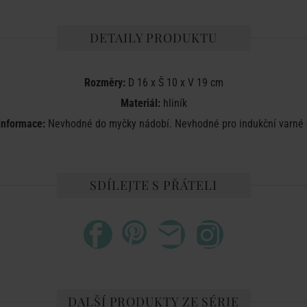
DETAILY PRODUKTU
Rozměry:
D 16 x Š 10 x V 19 cm
Materiál:
hliník
 informace:
Nevhodné do myčky nádobí. Nevhodné pro indukční varné 
SDÍLEJTE S PŘÁTELI
DALŠÍ PRODUKTY ZE SÉRIE