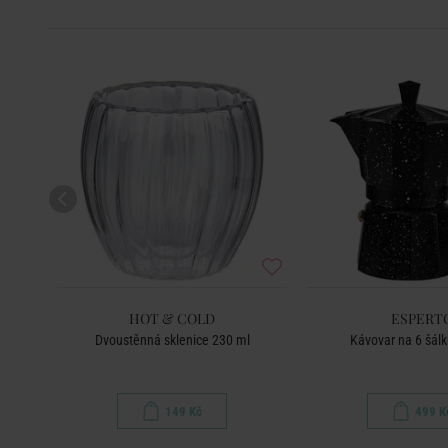
HOT & COLD
ESPERT
Dvoustěnná sklenice 230 ml
Kávovar na 6 šálk
149 Kč
499 K