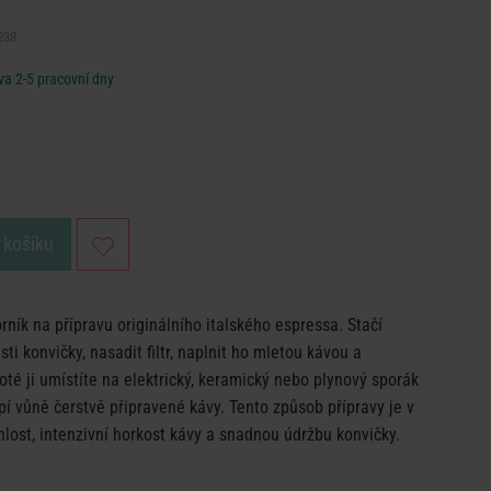
238
a 2-5 pracovní dny
 košíku
rník na přípravu originálního italského espressa. Stačí
ti konvičky, nasadit filtr, naplnit ho mletou kávou a
oté ji umístíte na elektrický, keramický nebo plynový sporák
í vůně čerstvě připravené kávy. Tento způsob přípravy je v
chlost, intenzivní horkost kávy a snadnou údržbu konvičky.