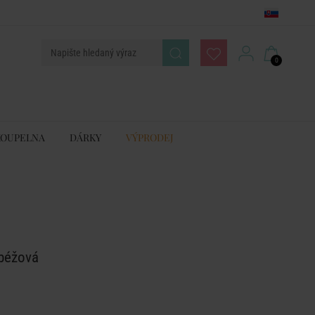
0
KOUPELNA
DÁRKY
VÝPRODEJ
 béžová