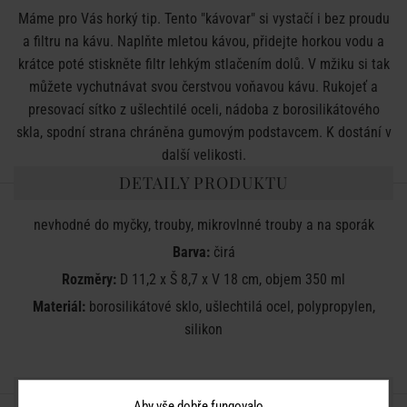
Máme pro Vás horký tip. Tento "kávovar" si vystačí i bez proudu
a filtru na kávu. Naplňte mletou kávou, přidejte horkou vodu a
krátce poté stiskněte filtr lehkým stlačením dolů. V mžiku si tak
můžete vychutnávat svou čerstvou voňavou kávu. Rukojeť a
presovací sítko z ušlechtilé oceli, nádoba z borosilikátového
skla, spodní strana chráněna gumovým podstavcem. K dostání v
další velikosti.
DETAILY PRODUKTU
nevhodné do myčky, trouby, mikrovlnné trouby a na sporák
Barva:
čirá
Rozměry:
D 11,2 x Š 8,7 x V 18 cm, objem 350 ml
Materiál:
borosilikátové sklo, ušlechtilá ocel, polypropylen,
silikon
SDÍLEJTE S PŘÁTELI
Aby vše dobře fungovalo...