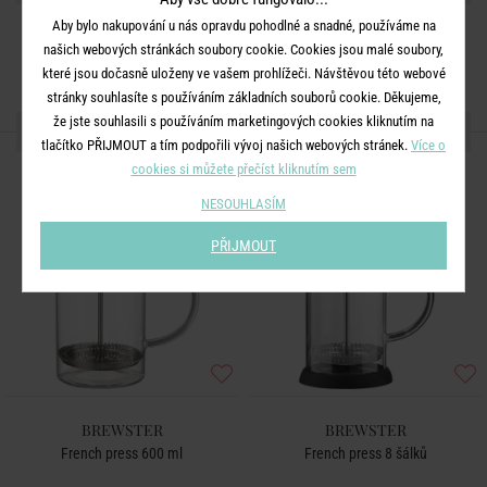
Aby bylo nakupování u nás opravdu pohodlné a snadné, používáme na
našich webových stránkách soubory cookie. Cookies jsou malé soubory,
které jsou dočasně uloženy ve vašem prohlížeči. Návštěvou této webové
stránky souhlasíte s používáním základních souborů cookie. Děkujeme,
že jste souhlasili s používáním marketingových cookies kliknutím na
DALŠÍ PRODUKTY ZE SÉRIE
tlačítko PŘIJMOUT a tím podpořili vývoj našich webových stránek.
Více o
cookies si můžete přečíst kliknutím sem
NESOUHLASÍM
PŘIJMOUT
BREWSTER
BREWSTER
French press 600 ml
French press 8 šálků