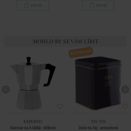
599 Kč
599 Kč
MOHLO BY SE VÁM LÍBIT
BESTSELLER
ESPERTO
TIN TIN
Kávovar na 6 šálků - stříbrná
Dóza na čaj - antracitová