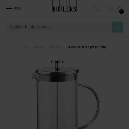
MENU
0
Domů
Stolování
Káva a čaj
BREWSTER French press 2 šálky