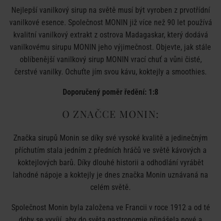
Nejlepší vanilkový sirup na světě musí být vyroben z prvotřídní
vanilkové esence. Společnost MONIN již více než 90 let používá
kvalitní vanilkový extrakt z ostrova Madagaskar, který dodává
vanilkovému sirupu MONIN jeho výjimečnost. Objevte, jak stále
oblíbenější vanilkový sirup MONIN vrací chuť a vůni čisté,
čerstvé vanilky. Ochuťte jím svou kávu, koktejly a smoothies.
Doporučený poměr ředění: 1:8
O ZNAČCE MONIN:
Značka sirupů Monin se díky své vysoké kvalitě a jedinečným
příchutím stala jedním z předních hráčů ve světě kávových a
koktejlových barů. Díky dlouhé historii a odhodlání vyrábět
lahodné nápoje a koktejly je dnes značka Monin uznávaná na
celém světě.
Společnost Monin byla založena ve Francii v roce 1912 a od té
doby se vyvíjí, aby do světa gastronomie přinášela nové a