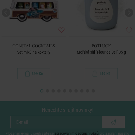
COASTAL COCKTAILS
POTLUCK
Set mixů na koktejly
Mořská sůl "Fleur de Sel" 35 g
399 Kč
149 Kč
Nenechte si ujít novinky!
vložením e-mailu souhlasíte se
zpracováním osobních údajů
pro zasílání našeho