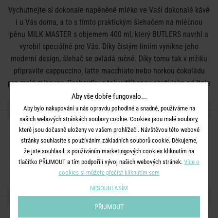
Vychutnejte si dokonale napěněné mléko ve Vaší dokonalé kávě
i u Vás doma, a to s tímto praktickým šlehačem na mléčnou
pěnu MILK MASTER s objemem 400 ml, který BUTLERS navrhl a
vyrobil speciálně pro Vás. Díky čistým liniím vynikne jeho
moderní design, šlehač se ovládá ručně. Díky tomu tak v mžiku
připravíte cappuccino, latte macchiato nebo horkou čokoládu
pro malé mlsouny. Pochoutky s tak vytříbenou chutí jako od Itala
od vedle.
Aby vše dobře fungovalo...
DETAILY PRODUKTU
Aby bylo nakupování u nás opravdu pohodlné a snadné, používáme na
našich webových stránkách soubory cookie. Cookies jsou malé soubory,
které jsou dočasně uloženy ve vašem prohlížeči. Návštěvou této webové
Barva:
stříbrná
stránky souhlasíte s používáním základních souborů cookie. Děkujeme,
Rozměry:
D 12,6 x Š 9,7 x V 11,60 cm
že jste souhlasili s používáním marketingových cookies kliknutím na
Materiál:
ušlechtilá ocel
tlačítko PŘIJMOUT a tím podpořili vývoj našich webových stránek.
Více o
cookies si můžete přečíst kliknutím sem
NESOUHLASÍM
SDÍLEJTE S PŘÁTELI
PŘIJMOUT