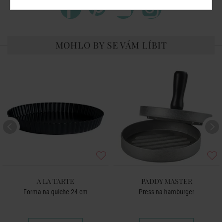
MOHLO BY SE VÁM LÍBIT
A LA TARTE
PADDY MASTER
Forma na quiche 24 cm
Press na hamburger