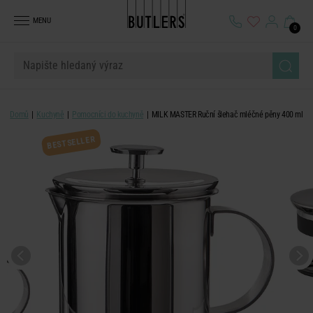
MENU
0
Domů
Kuchyně
Pomocníci do kuchyně
MILK MASTER Ruční šlehač mléčné pěny 400 ml
BESTSELLER