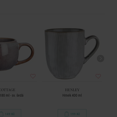
COTTAGE
HENLEY
180 ml - sv. šedá
Hrnek 400 ml
Hrne
149 Kč
199 Kč