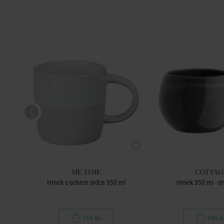
ME TIME
COTTAG
edá
Hrnek s uchem srdce 350 ml
Hrnek 350 ml - 
199 Kč
249 K