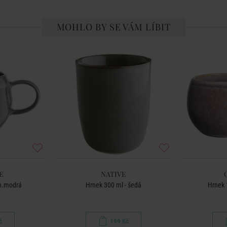
MOHLO BY SE VÁM LÍBIT
E
NATIVE
tm.modrá
Hrnek 300 ml - šedá
Hrnek 
č
199 Kč