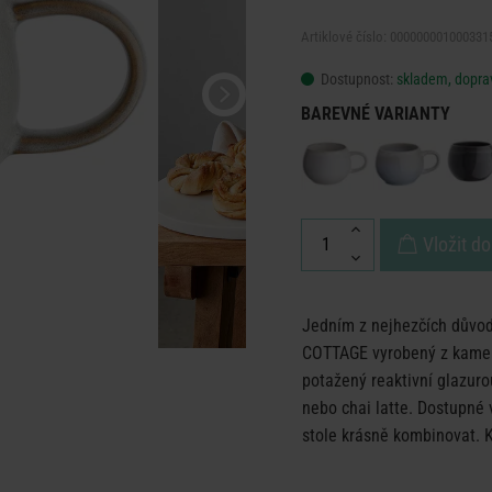
Artiklové číslo: 000000001000331
Dostupnost:
skladem, doprav
BAREVNÉ VARIANTY
Vložit do
Jedním z nejhezčích důvodů
COTTAGE vyrobený z kamenin
potažený reaktivní glazur
nebo chai latte. Dostupné 
stole krásně kombinovat. K