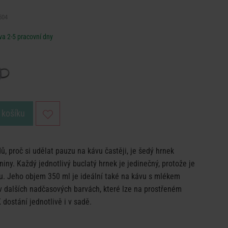
504
a 2-5 pracovní dny
 košíku
, proč si udělat pauzu na kávu častěji, je šedý hrnek
y. Každý jednotlivý buclatý hrnek je jedinečný, protože je
ou. Jeho objem 350 ml je ideální také na kávu s mlékem
v dalších nadčasových barvách, které lze na prostřeném
 dostání jednotlivě i v sadě.