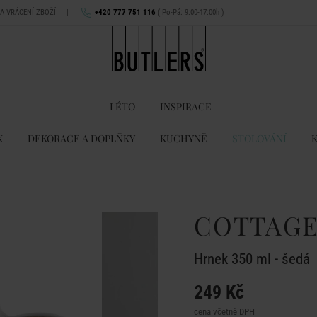
NA VRÁCENÍ ZBOŽÍ
|
+420 777 751 116
( Po-Pá: 9:00-17:00h )
LÉTO
INSPIRACE
K
DEKORACE A DOPLŇKY
KUCHYNĚ
STOLOVÁNÍ
COTTAG
Hrnek 350 ml - šedá
249 Kč
cena včetně DPH