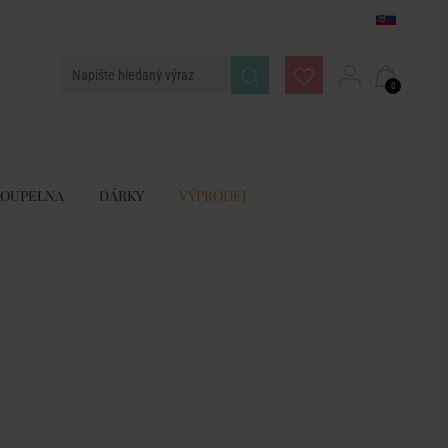
0
KOUPELNA
DÁRKY
VÝPRODEJ
E