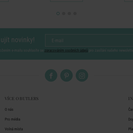
ujít novinky!
ožením e-mailu souhlasíte se
zpracováním osobních údajů
pro zasílání našeho newslett
VÍCE O BUTLERS
I
O nás
Ča
Pro média
Do
Volná místa
Pl