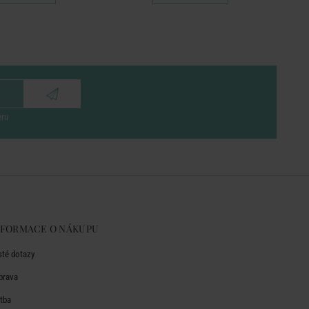
eru
NFORMACE O NÁKUPU
sté dotazy
prava
atba