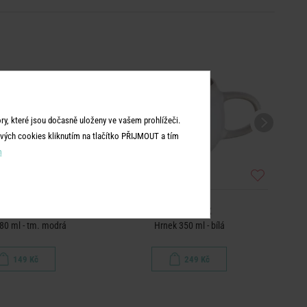
y, které jsou dočasně uloženy ve vašem prohlížeči.
vých cookies kliknutím na tlačítko PŘIJMOUT a tím
m
COTTAGE
COTTAGE
80 ml - tm. modrá
Hrnek 350 ml - bílá
149 Kč
249 Kč