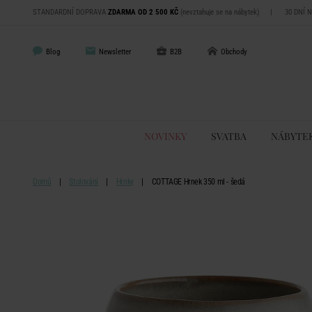
STANDARDNÍ DOPRAVA
ZDARMA OD 2 500 KČ
(nevztahuje se na nábytek)
|
30 DNÍ 
Blog
Newsletter
B2B
Obchody
NOVINKY
SVATBA
NÁBYTE
Domů
Stolování
Hrnky
COTTAGE Hrnek 350 ml - šedá