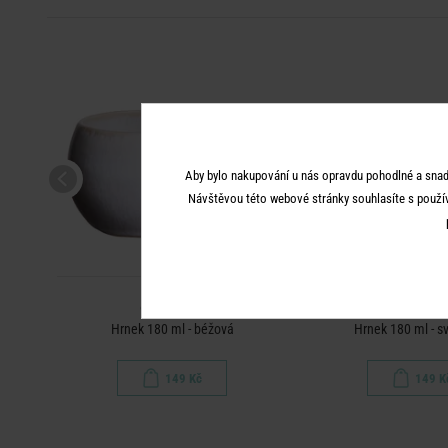
Aby bylo nakupování u nás opravdu pohodlné a snad
Návštěvou této webové stránky souhlasíte s použí
COTTAGE
COTTAG
Hrnek 180 ml - béžová
Hrnek 180 ml - s
149 Kč
149 K