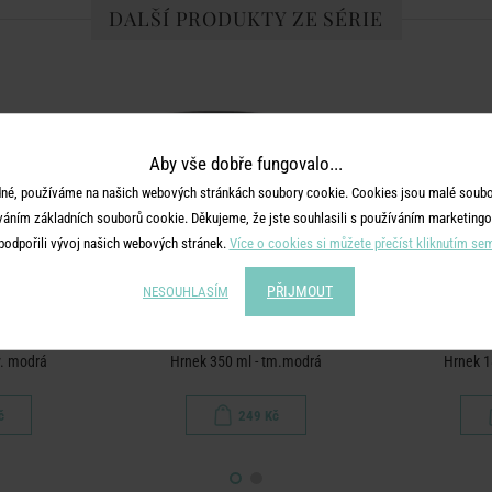
DALŠÍ PRODUKTY ZE SÉRIE
Aby vše dobře fungovalo...
né, používáme na našich webových stránkách soubory cookie. Cookies jsou malé soubor
váním základních souborů cookie. Děkujeme, že jste souhlasili s používáním marketingo
podpořili vývoj našich webových stránek.
Více o cookies si můžete přečíst kliknutím se
PŘIJMOUT
NESOUHLASÍM
E
COTTAGE
v. modrá
Hrnek 350 ml - tm.modrá
Hrnek 1
č
249 Kč