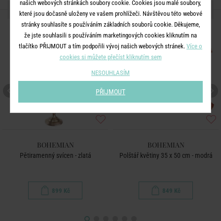
našich webových stránkách soubory cookie. Cookies jsou malé soubory,
DALŠÍ PRODUKTY ZE SÉRIE
které jsou dočasně uloženy ve vašem prohlížeči. Návštěvou této webové
stránky souhlasíte s používáním základních souborů cookie. Děkujeme,
že jste souhlasili s používáním marketingových cookies kliknutím na
tlačítko PŘIJMOUT a tím podpořili vývoj našich webových stránek.
Více o
cookies si můžete přečíst kliknutím sem
NESOUHLASÍM
PŘIJMOUT
BOHEMIAN
BOHEMIAN
Pětiramenný svícen - zlatá
Polštář květiny 35 x 50 cm - modrá
899 Kč
849 Kč