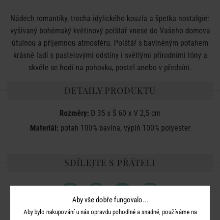
Nádech romantiky, trocha idylického kouzla a špetka nostalgie:
vyšívaný bohémský květinový polštář vnese do Vašeho domova
útulnou a příjemnou atmosféru. Polštář s bavlněným potahem
krásně ladí s pastelovými odstíny i světlými přírodními tóny a
skvěle se hodí na pohovku, postel anebo v předsíni.
DETAILY PRODUKTU
Rozměry:
D 35 x Š 60 x V 2,5 cm
Materiál:
potah 100% bavlna, výplň 100% polyester
SDÍLEJTE S PŘÁTELI
Aby vše dobře fungovalo...
Aby bylo nakupování u nás opravdu pohodlné a snadné, používáme na