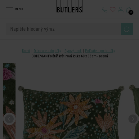
MENU
0
Domů
Dekorace a doplňky
Bytový textil
Polštáře a podsedáky
BOHEMIAN Polštář květinová louka 60 x 35 cm - zelená