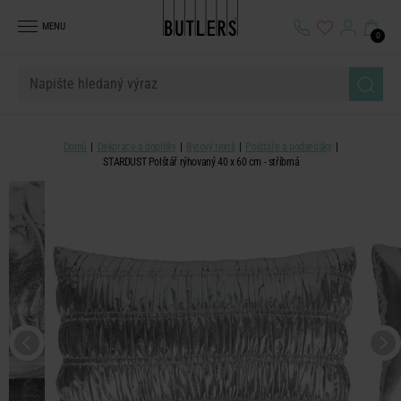
MENU
0
Domů
Dekorace a doplňky
Bytový textil
Polštáře a podsedáky
STARDUST Polštář rýhovaný 40 x 60 cm - stříbrná