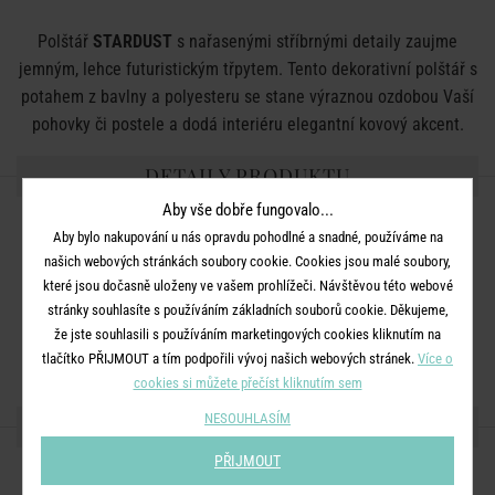
Polštář
STARDUST
s nařasenými stříbrnými detaily zaujme
jemným, lehce futuristickým třpytem. Tento dekorativní polštář s
potahem z bavlny a polyesteru se stane výraznou ozdobou Vaší
pohovky či postele a dodá interiéru elegantní kovový akcent.
DETAILY PRODUKTU
Aby vše dobře fungovalo...
Rozměry:
D 60 x Š 40 x V 10 cm
Aby bylo nakupování u nás opravdu pohodlné a snadné, používáme na
Materiál:
potah 60% bavlna a 40% polyester, výplň 100%
našich webových stránkách soubory cookie. Cookies jsou malé soubory,
které jsou dočasně uloženy ve vašem prohlížeči. Návštěvou této webové
polyester
stránky souhlasíte s používáním základních souborů cookie. Děkujeme,
Další informace:
Neprat, nebělit, nesušit a nežehlit. Chemické
že jste souhlasili s používáním marketingových cookies kliknutím na
čištění je možné. Utírejte vlhkým hadříkem.
tlačítko PŘIJMOUT a tím podpořili vývoj našich webových stránek.
Více o
cookies si můžete přečíst kliknutím sem
NESOUHLASÍM
SDÍLEJTE S PŘÁTELI
PŘIJMOUT