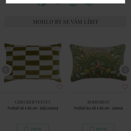
MOHLO BY SE VÁM LÍBIT
CHECKER VELVET
BOHEMIAN
Polštář 40 x 60 cm - bílá/zelená
Polštář les 40 x 60 cm - zelená
799 Kč
849 Kč