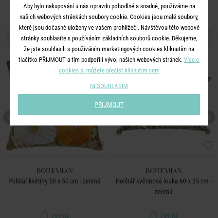
Aby bylo nakupování u nás opravdu pohodlné a snadné, používáme na
našich webových stránkách soubory cookie. Cookies jsou malé soubory,
které jsou dočasně uloženy ve vašem prohlížeči. Návštěvou této webové
DALŠÍ PRODUKTY ZE SÉRIE
stránky souhlasíte s používáním základních souborů cookie. Děkujeme,
že jste souhlasili s používáním marketingových cookies kliknutím na
tlačítko PŘIJMOUT a tím podpořili vývoj našich webových stránek.
Více o
cookies si můžete přečíst kliknutím sem
NESOUHLASÍM
PŘIJMOUT
BOHEMIAN
BOHEMIAN
Polštář květiny 50 x 50 cm - zelená
Polštář květinová louka 60 x 35 cm -
zelená
799 Kč
799 Kč