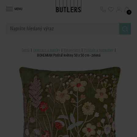
MENU
0
Domů
Dekorace a doplňky
Bytový textil
Polštáře a podsedáky
BOHEMIAN Polštář květiny 50 x 50 cm - zelená