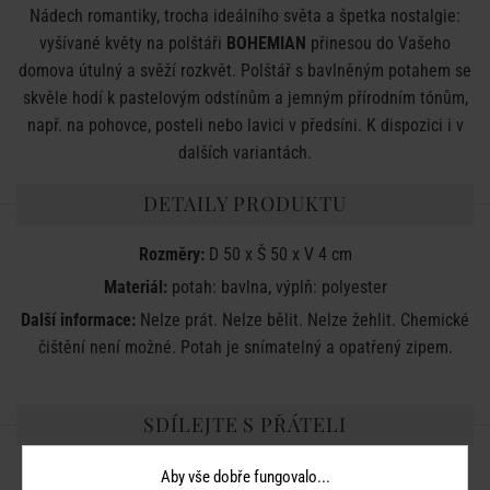
Nádech romantiky, trocha ideálního světa a špetka nostalgie:
vyšívané květy na polštáři
BOHEMIAN
přinesou do Vašeho
domova útulný a svěží rozkvět. Polštář s bavlněným potahem se
skvěle hodí k pastelovým odstínům a jemným přírodním tónům,
např. na pohovce, posteli nebo lavici v předsíni. K dispozici i v
dalších variantách.
DETAILY PRODUKTU
Rozměry:
D 50 x Š 50 x V 4 cm
Materiál:
potah: bavlna, výplň: polyester
Další informace:
Nelze prát. Nelze bělit. Nelze žehlit. Chemické
čištění není možné. Potah je snímatelný a opatřený zipem.
SDÍLEJTE S PŘÁTELI
Aby vše dobře fungovalo...