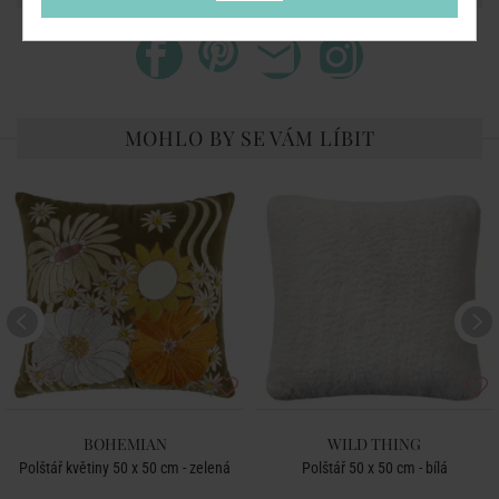
MOHLO BY SE VÁM LÍBIT
BOHEMIAN
WILD THING
Polštář květiny 50 x 50 cm - zelená
Polštář 50 x 50 cm - bílá