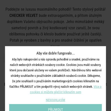
Poddejte se luxusu maximálního pohodlí! Tento stylový polštář
CHECKER VELVET
bude extravagantním, a přitom útulným
doplňkem Vašeho obývacího pokoje. Jeho mimořádně měkký
sametový povrch a živý kostkovaný vzor zaručí, že svou
oblíbenou pohovku či křeslo budete používat ještě častěji.
Potah je vyroben z bavlny a pro snadné čištění je opatřen
zipem.
Aby vše dobře fungovalo...
DETAILY PRODUKTU
Aby bylo nakupování u nás opravdu pohodlné a snadné, používáme na
našich webových stránkách soubory cookie. Cookies jsou malé soubory,
Rozměry:
D 40 x Š 60 x V 3 cm
které jsou dočasně uloženy ve vašem prohlížeči. Návštěvou této webové
stránky souhlasíte s používáním základních souborů cookie. Děkujeme,
Materiál:
potah 100% bavlna, výplň 100% polyester
že jste souhlasili s používáním marketingových cookies kliknutím na
Další informace:
Nevhodné do pračky, nesušit a nebělit. Lze prát
tlačítko PŘIJMOUT a tím podpořili vývoj našich webových stránek.
Více o
ručně.
cookies si můžete přečíst kliknutím sem
NESOUHLASÍM
SDÍLEJTE S PŘÁTELI
PŘIJMOUT