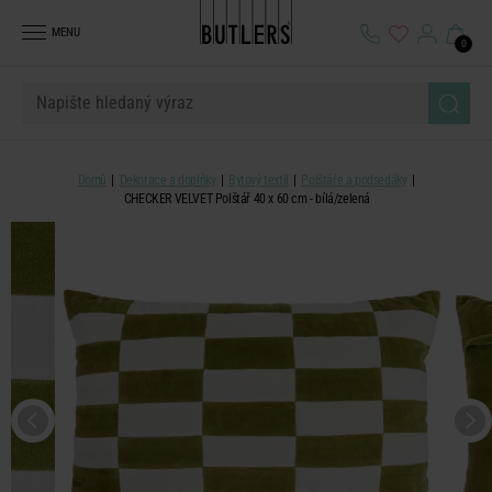
MENU
0
Domů
Dekorace a doplňky
Bytový textil
Polštáře a podsedáky
CHECKER VELVET Polštář 40 x 60 cm - bílá/zelená