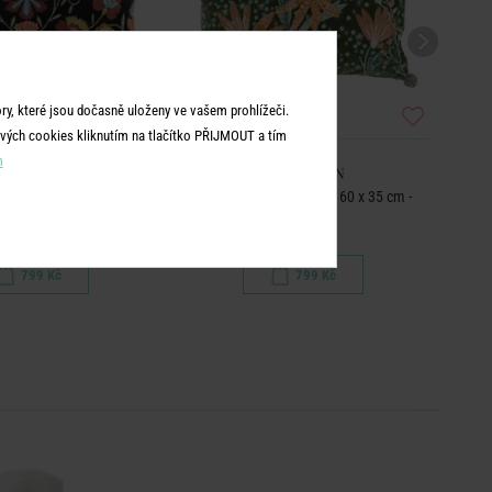
y, které jsou dočasně uloženy ve vašem prohlížeči.
vých cookies kliknutím na tlačítko PŘIJMOUT a tím
m
OHEMIAN
BOHEMIAN
iny 50 x 50 cm - černá
Polštář květinová louka 60 x 35 cm -
Pol
zelená
799 Kč
799 Kč