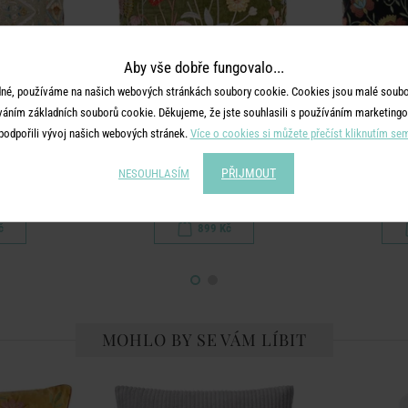
Aby vše dobře fungovalo...
né, používáme na našich webových stránkách soubory cookie. Cookies jsou malé soubor
váním základních souborů cookie. Děkujeme, že jste souhlasili s používáním marketingo
podpořili vývoj našich webových stránek.
Více o cookies si můžete přečíst kliknutím se
AN
BOHEMIAN
B
60 cm - šedá
Polštář květiny 50 x 50 cm - zelená
Polštář květ
PŘIJMOUT
NESOUHLASÍM
č
899 Kč
MOHLO BY SE VÁM LÍBIT