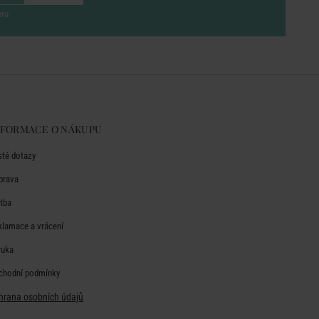
eru
NFORMACE O NÁKUPU
sté dotazy
prava
atba
klamace a vrácení
ruka
chodní podmínky
hrana osobních údajů