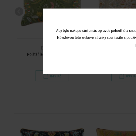
Aby bylo nakupování u nás opravdu pohodlné a snad
Návštěvou této webové stránky souhlasíte s použí
BOHEMIAN
BOHEMI
Polštář les 40 x 60 cm - zelená
Polštář květiny 40 x 
849 Kč
899 K