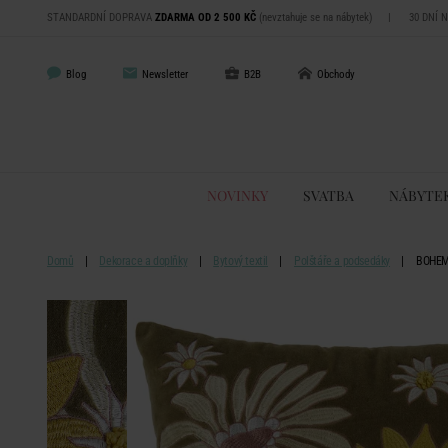
STANDARDNÍ DOPRAVA
ZDARMA OD 2 500 KČ
(nevztahuje se na nábytek)
|
30 DNÍ 
Blog
Newsletter
B2B
Obchody
NOVINKY
SVATBA
NÁBYTE
Domů
Dekorace a doplňky
Bytový textil
Polštáře a podsedáky
BOHEMI