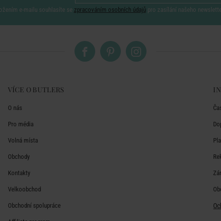
ožením e-mailu souhlasíte se
zpracováním osobních údajů
pro zasílání našeho newslett
VÍCE O BUTLERS
I
O nás
Ča
Pro média
Do
Volná místa
Pl
Obchody
Re
Kontakty
Zá
Velkoobchod
Ob
Obchodní spolupráce
Oc