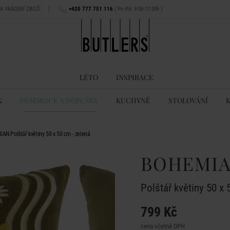
NA VRÁCENÍ ZBOŽÍ
|
+420 777 751 116
( Po-Pá: 9:00-17:00h )
LÉTO
INSPIRACE
K
DEKORACE A DOPLŇKY
KUCHYNĚ
STOLOVÁNÍ
AN Polštář květiny 50 x 50 cm - zelená
BOHEMI
Polštář květiny 50 x 
799 Kč
cena včetně DPH