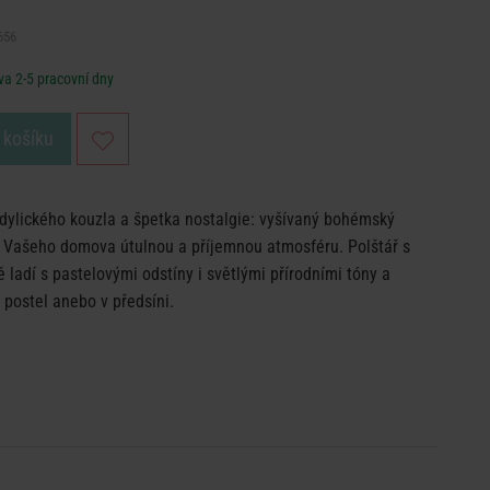
656
a 2-5 pracovní dny
 košíku
idylického kouzla a špetka nostalgie: vyšívaný bohémský
o Vašeho domova útulnou a příjemnou atmosféru. Polštář s
adí s pastelovými odstíny i světlými přírodními tóny a
 postel anebo v předsíni.