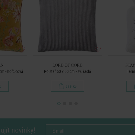
AN
LORD OF CORD
STA
 cm - hořčicová
Polštář 50 x 50 cm - sv. šedá
Term
č
599 Kč
ujít novinky!