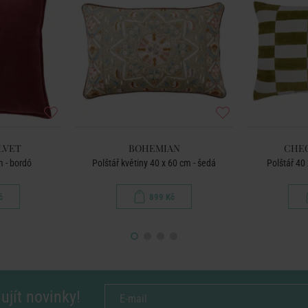
LVET
BOHEMIAN
CHEC
m - bordó
Polštář květiny 40 x 60 cm - šedá
Polštář 40 
č
899 Kč
ujít novinky!