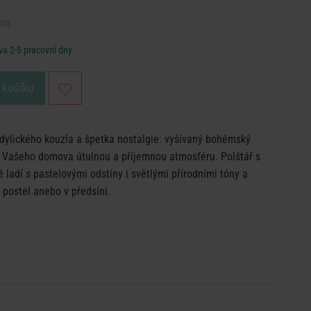
653
a 2-5 pracovní dny
 košíku
idylického kouzla a špetka nostalgie: vyšívaný bohémský
o Vašeho domova útulnou a příjemnou atmosféru. Polštář s
adí s pastelovými odstíny i světlými přírodními tóny a
 postel anebo v předsíni.