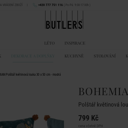
NA VRÁCENÍ ZBOŽÍ
|
+420 777 751 116
( Po-Pá: 9:00-17:00h )
LÉTO
INSPIRACE
K
DEKORACE A DOPLŇKY
KUCHYNĚ
STOLOVÁNÍ
AN Polštář květinová louka 30 x 50 cm - modrá
BOHEMI
Polštář květinová lo
799 Kč
cena včetně DPH