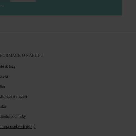
eru
NFORMACE O NÁKUPU
sté dotazy
prava
atba
klamace a vrácení
ruka
chodní podmínky
hrana osobních údajů