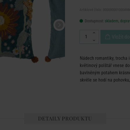
Artiklové číslo: 000000001000498
Dostupnost:
skladem, doprav
Vložit do
Nádech romantiky, trocha 
květinový polštář vnese d
bavlněným potahem krásně l
skvěle se hodí na pohovku,
DETAILY PRODUKTU