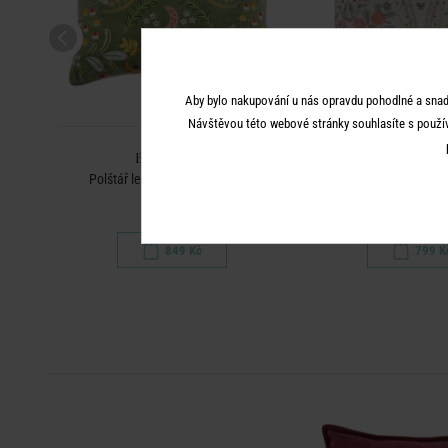
Aby bylo nakupování u nás opravdu pohodlné a snad
Návštěvou této webové stránky souhlasíte s použí
BOHEMIAN
BOHEMI
Polštář les 40 x 60 cm - zelená
Polštář květiny 50 x 50
849 Kč
799 K