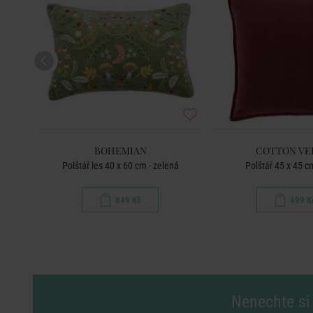
BOHEMIAN
COTTON VE
Polštář les 40 x 60 cm - zelená
Polštář 45 x 45 c
849 Kč
499 K
Nenechte si 