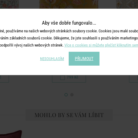
Aby vše dobře fungovalo...
né, používáme na našich webových stránkách soubory cookie. Cookies jsou malé soubor
váním základních souborů cookie. Děkujeme, že jste souhlasili s používáním marketingo
podpořili vývoj našich webových stránek.
Více o cookies si můžete přečíst kliknutím se
AN
BOHEMIAN
B
 cm - přírodní
Polštář květiny 50 x 50 cm - hořčicová
Polštář kvě
PŘIJMOUT
NESOUHLASÍM
č
799 Kč
MOHLO BY SE VÁM LÍBIT