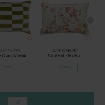
KER VELVET
COTTON VELVET
x 60 cm - bílá/zelená
Polštář květiny 60 x 40 cm
Po
799 Kč
749 Kč