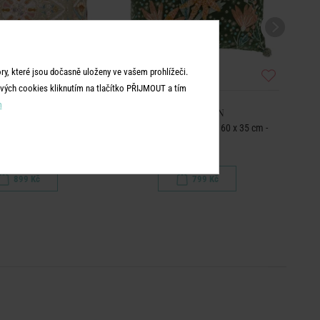
y, které jsou dočasně uloženy ve vašem prohlížeči.
vých cookies kliknutím na tlačítko PŘIJMOUT a tím
m
OHEMIAN
BOHEMIAN
tiny 40 x 60 cm - šedá
Polštář květinová louka 60 x 35 cm -
Po
zelená
899 Kč
799 Kč