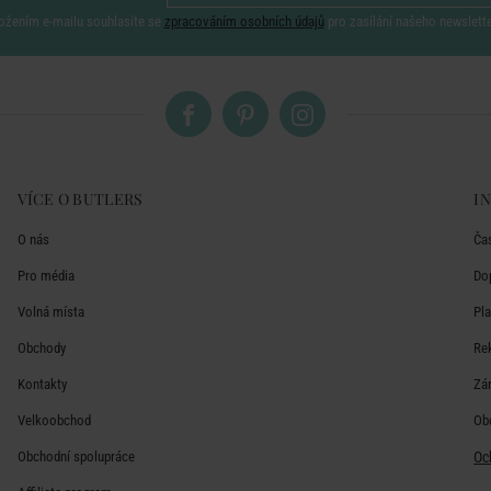
ožením e-mailu souhlasíte se
zpracováním osobních údajů
pro zasílání našeho newslett
VÍCE O BUTLERS
I
O nás
Ča
Pro média
Do
Volná místa
Pl
Obchody
Re
Kontakty
Zá
Velkoobchod
Ob
Obchodní spolupráce
Oc