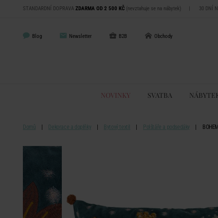
STANDARDNÍ DOPRAVA
ZDARMA OD 2 500 KČ
(nevztahuje se na nábytek)
|
30 DNÍ 
Blog
Newsletter
B2B
Obchody
NOVINKY
SVATBA
NÁBYTE
Domů
Dekorace a doplňky
Bytový textil
Polštáře a podsedáky
BOHEMI