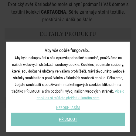
Exotický svět Karibského moře si nyní podmaní i Váš domov s
textilní kolekcí
CARTAGENA
. Série zahrnuje stolní textilie,
prostírání a další polštáře.
DETAILY PRODUKTU
Rozměry:
D 50 x Š 50 cm
Aby vše dobře fungovalo...
Materiál:
potah: 80% bavlna, 20% polyester, výplň: 100%
Aby bylo nakupování u nás opravdu pohodlné a snadné, používáme na
polyester
našich webových stránkách soubory cookie. Cookies jsou malé soubory,
které jsou dočasně uloženy ve vašem prohlížeči. Návštěvou této webové
Další informace:
Praní možné v ruce. Nebělit. Nevhodné do
stránky souhlasíte s používáním základních souborů cookie. Děkujeme,
bubnové sušičky. Chemické čištění se nedoporučuje.
že jste souhlasili s používáním marketingových cookies kliknutím na
tlačítko PŘIJMOUT a tím podpořili vývoj našich webových stránek.
Více o
cookies si můžete přečíst kliknutím sem
SDÍLEJTE S PŘÁTELI
NESOUHLASÍM
PŘIJMOUT