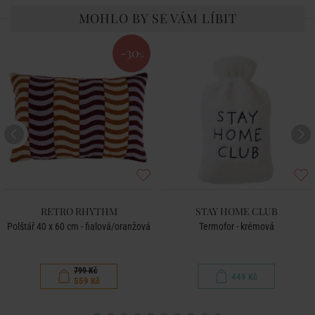
MOHLO BY SE VÁM LÍBIT
-30
%
RETRO RHYTHM
STAY HOME CLUB
Polštář 40 x 60 cm - fialová/oranžová
Termofor - krémová
799 Kč
449 Kč
559 Kč