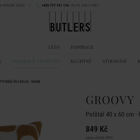
NA VRÁCENÍ ZBOŽÍ
|
+420 777 751 116
( Po-Pá: 9:00-17:00h )
LÉTO
INSPIRACE
K
DEKORACE A DOPLŇKY
KUCHYNĚ
STOLOVÁNÍ
 Polštář 40 x 60 cm - hnědá
GROOVY
Polštář 40 x 60 cm -
849 Kč
cena včetně DPH