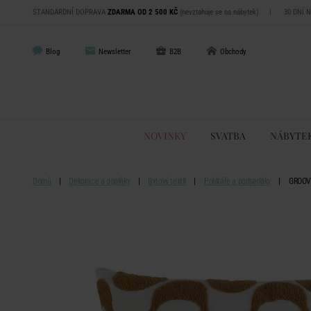
STANDARDNÍ DOPRAVA
ZDARMA OD 2 500 KČ
(nevztahuje se na nábytek)
|
30 DNÍ 
Blog
Newsletter
B2B
Obchody
NOVINKY
SVATBA
NÁBYTE
Domů
Dekorace a doplňky
Bytový textil
Polštáře a podsedáky
GROOVY