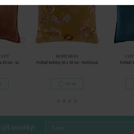
LVET
BOHEMIAN
COT
 45 cm - sv.
Polštář květiny 50 x 50 cm - hořčicová
Polštář 
č
799 Kč
ujít novinky!