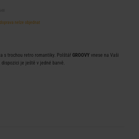
648
, doprava nelze objednat
va s trochou retro romantiky. Polštář
GROOVY
vnese na Vaši
dispozici je ještě v jedné barvě.