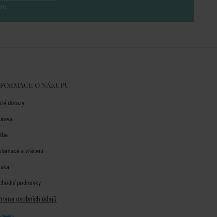
eru
NFORMACE O NÁKUPU
sté dotazy
prava
atba
klamace a vrácení
ruka
chodní podmínky
hrana osobních údajů