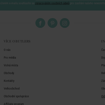
ožením e-mailu souhlasíte se
zpracováním osobních údajů
pro zasílání našeho newslett
VÍCE O BUTLERS
I
O nás
Ča
Pro média
Do
Volná místa
Pl
Obchody
Re
Kontakty
Zá
Velkoobchod
Ob
Obchodní spolupráce
Oc
Affiliate program