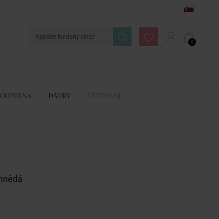
0
KOUPELNA
DÁRKY
VÝPRODEJ
 hnědá