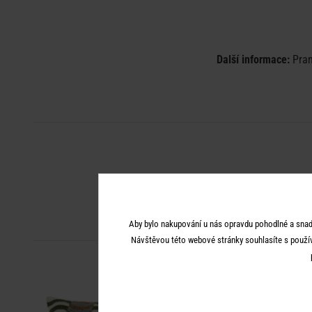
Další informace:
Pran
Aby bylo nakupování u nás opravdu pohodlné a snad
Návštěvou této webové stránky souhlasíte s použí