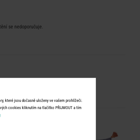
tění se nedoporučuje.
y, které jsou dočasně uloženy ve vašem prohlížeči.
vých cookies kliknutím na tlačítko PŘIJMOUT a tím
m