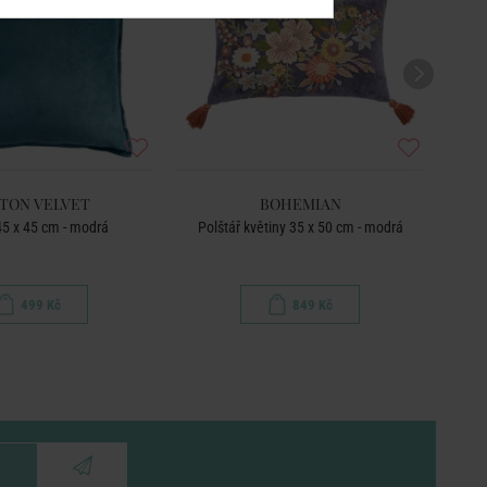
TON VELVET
BOHEMIAN
45 x 45 cm - modrá
Polštář květiny 35 x 50 cm - modrá
499 Kč
849 Kč