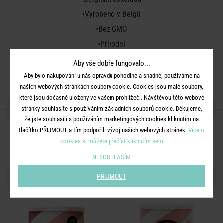
•Vyrobeno v Belgii
•Bez GMO
•Přírodní
•Bez umělých příchutí a barviv
Aby vše dobře fungovalo...
•Bez palmového oleje
Aby bylo nakupování u nás opravdu pohodlné a snadné, používáme na
našich webových stránkách soubory cookie. Cookies jsou malé soubory,
které jsou dočasně uloženy ve vašem prohlížeči. Návštěvou této webové
SDÍLEJTE S PŘÁTELI
stránky souhlasíte s používáním základních souborů cookie. Děkujeme,
že jste souhlasili s používáním marketingových cookies kliknutím na
tlačítko PŘIJMOUT a tím podpořili vývoj našich webových stránek.
Více o
cookies si můžete přečíst kliknutím sem
NESOUHLASÍM
DALŠÍ PRODUKTY ZE SÉRIE
PŘIJMOUT