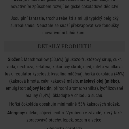
inovativním způsobem rozvíjí belgické čokoládové dědictví.
Jsou plní fantazie, trochu rebelští a milují typický belgický
surrealismus. Neustále se snaží překvapovat své fanoušky
inovativními lahůdkami.
DETAILY PRODUKTU
Složení:
Marshmallow (53,6%) (glukózo-fruktózový sirup, cukr,
voda, dextróza, želatina, kukuřičný škrob, med, mletá vanilková
lusk, regulátor kyselosti: kyselina mléčná), hořká čokoláda (45%)
(kakaová hmota, cukr, kakaové máslo,
máslový olej (mléko)
,
emulgátor:
sójový lecitin
, přírodní aroma: vanilka), lyofilizované
maliny (1,4%). Skladujte v chladu a suchu.
Hořká čokoláda obsahuje minimálně 53% kakaových složek.
Alergeny:
mléko, sójový lecitin. Vyrobeno v závodě, který také
zpracovává ořechy, lepek, sezam a vejce.
•Belgická čokoláda