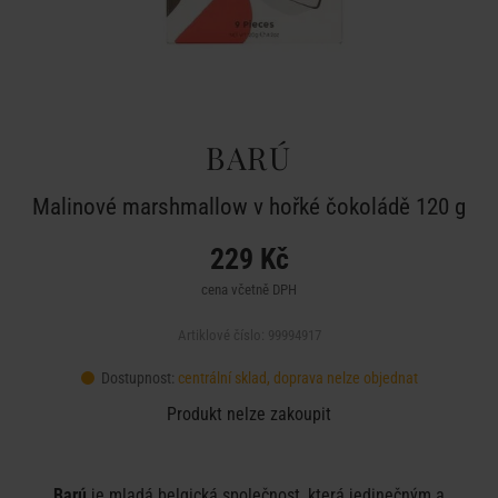
BARÚ
Malinové marshmallow v hořké čokoládě 120 g
229 Kč
cena včetně DPH
Artiklové číslo: 99994917
Dostupnost:
centrální sklad, doprava nelze objednat
Produkt nelze zakoupit
Barú
je mladá belgická společnost, která jedinečným a