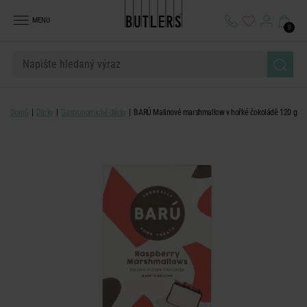
MENU
0
Domů
Dárky
Gastronomické dárky
BARÚ Malinové marshmallow v hořké čokoládě 120 g