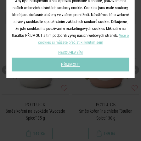
Aby bylo nakupování u nás opravdu pohodlné a snadné, používáme na
našich webových stránkách soubory cookie. Cookies jsou malé soubory,
které jsou dočasně uloženy ve vašem prohlížeči. Návštěvou této webové
DALŠÍ PRODUKTY ZE SÉRIE
stránky souhlasíte s používáním základních souborů cookie. Děkujeme,
BESTSELLER
že jste souhlasili s používáním marketingových cookies kliknutím na
tlačítko PŘIJMOUT a tím podpořili vývoj našich webových stránek.
Více o
cookies si můžete přečíst kliknutím sem
NESOUHLASÍM
PŘIJMOUT
POTLUCK
POTLUCK
Směs koření na avokádo "Avocado
Směs koření na chleba "Stullen
Spice" 35 g
Spice" 30 g
149 Kč
149 Kč