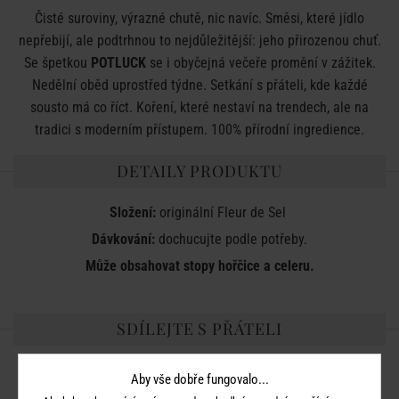
Čisté suroviny, výrazné chutě, nic navíc. Směsi, které jídlo
nepřebijí, ale podtrhnou to nejdůležitější: jeho přirozenou chuť.
Se špetkou
POTLUCK
se i obyčejná večeře promění v zážitek.
Nedělní oběd uprostřed týdne. Setkání s přáteli, kde každé
sousto má co říct. Koření, které nestaví na trendech, ale na
tradici s moderním přístupem. 100% přírodní ingredience.
DETAILY PRODUKTU
Složení:
originální Fleur de Sel
Dávkování:
dochucujte podle potřeby.
Může obsahovat stopy hořčice a celeru.
SDÍLEJTE S PŘÁTELI
Aby vše dobře fungovalo...