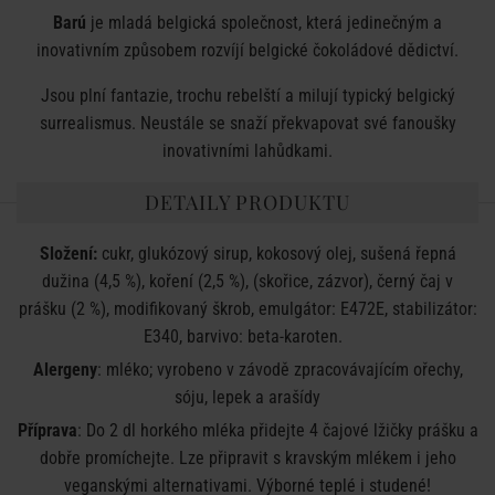
Barú
je mladá belgická společnost, která jedinečným a
inovativním způsobem rozvíjí belgické čokoládové dědictví.
Jsou plní fantazie, trochu rebelští a milují typický belgický
surrealismus. Neustále se snaží překvapovat své fanoušky
inovativními lahůdkami.
DETAILY PRODUKTU
Složení:
cukr, glukózový sirup, kokosový olej, sušená řepná
dužina (4,5 %), koření (2,5 %), (skořice, zázvor), černý čaj v
prášku (2 %), modifikovaný škrob, emulgátor: E472E, stabilizátor:
E340, barvivo: beta-karoten.
Alergeny
: mléko; vyrobeno v závodě zpracovávajícím ořechy,
sóju, lepek a arašídy
Příprava
: Do 2 dl horkého mléka přidejte 4 čajové lžičky prášku a
dobře promíchejte. Lze připravit s kravským mlékem i jeho
veganskými alternativami. Výborné teplé i studené!