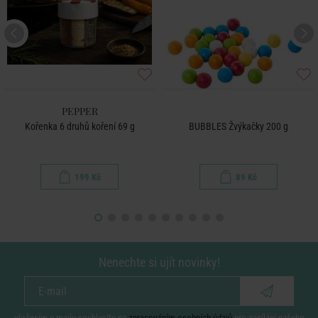
PEPPER
Kořenka 6 druhů koření 69 g
BUBBLES Žvýkačky 200 g
199 Kč
89 Kč
Nenechte si ujít novinky!
vložením e-mailu souhlasíte se
zpracováním osobních údajů
pro zasílání našeho