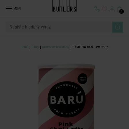
MENU
0
Domů
Dárky
Gastronomické dárky
BARÚ Pink Chai Latte 250 g