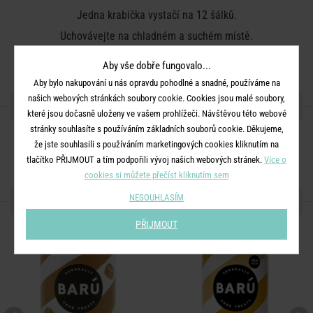
Jedna krabička vystačí na 12 šálků.
Uchovávejte na chladném a suchém místě.
Datum spotřeby viz etiketa na krabičce.
Aby vše dobře fungovalo...
Aby bylo nakupování u nás opravdu pohodlné a snadné, používáme na
našich webových stránkách soubory cookie. Cookies jsou malé soubory,
SDÍLEJTE S PŘÁTELI
které jsou dočasně uloženy ve vašem prohlížeči. Návštěvou této webové
stránky souhlasíte s používáním základních souborů cookie. Děkujeme,
že jste souhlasili s používáním marketingových cookies kliknutím na
tlačítko PŘIJMOUT a tím podpořili vývoj našich webových stránek.
Více o
cookies si můžete přečíst kliknutím sem
NESOUHLASÍM
DALŠÍ PRODUKTY ZE SÉRIE
PŘIJMOUT