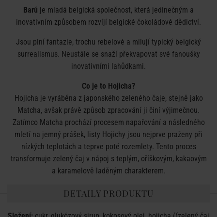
Barú
je mladá belgická společnost, která jedinečným a
inovativním způsobem rozvíjí belgické čokoládové dědictví.
Jsou plní fantazie, trochu rebelové a milují typický belgický
surrealismus. Neustále se snaží překvapovat své fanoušky
inovativními lahůdkami.
Co je to Hojicha?
Hojicha je vyráběna z japonského zeleného čaje, stejně jako
Matcha, avšak právě způsob zpracování ji činí výjimečnou.
Zatímco Matcha prochází procesem napařování a následného
mletí na jemný prášek, listy Hojichy jsou nejprve praženy při
nízkých teplotách a teprve poté rozemlety. Tento proces
transformuje zelený čaj v nápoj s teplým, oříškovým, kakaovým
a karamelově laděným charakterem.
DETAILY PRODUKTU
Složení:
cukr, glukózový sirup, kokosový olej, hojicha ((zelený čaj