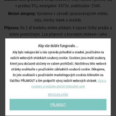
v prášku) 9%), emulgátor: E472e, stabilizátor: E340.
Možné alergeny:
Vyrobeno v závodě zpracovávajícím mléko,
sóju, ořechy, lepek a arašídy.
Příprava:
Do 2 dl horkého mléka přidejte 4 čajové lžičky prášku a
dobře promíchejte. Lze připravit s kravským mlékem i jeho
veganskými alternativami. Výborné teplé i studené!
Aby vše dobře fungovalo...
Jedna krabička vystačí na 16 šálků.
Aby bylo nakupování u nás opravdu pohodlné a snadné, používáme na
Uchovávejte na suchém a chladném místě.
našich webových stránkách soubory cookie. Cookies jsou malé soubory,
které jsou dočasně uloženy ve vašem prohlížeči. Návštěvou této webové
Datum spotřeby viz spodní strana krabice.
stránky souhlasíte s používáním základních souborů cookie. Děkujeme,
že jste souhlasili s používáním marketingových cookies kliknutím na
tlačítko PŘIJMOUT a tím podpořili vývoj našich webových stránek.
Více o
SDÍLEJTE S PŘÁTELI
cookies si můžete přečíst kliknutím sem
NESOUHLASÍM
PŘIJMOUT