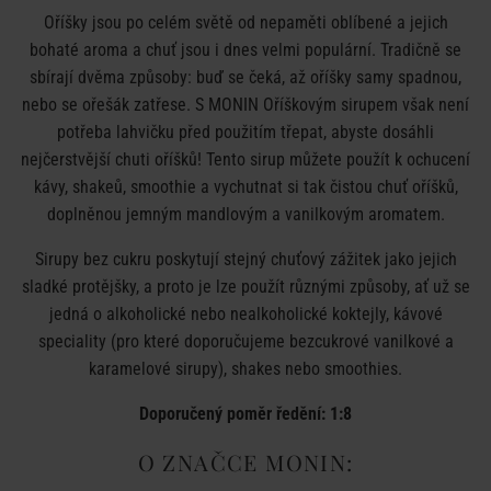
Oříšky jsou po celém světě od nepaměti oblíbené a jejich
bohaté aroma a chuť jsou i dnes velmi populární. Tradičně se
sbírají dvěma způsoby: buď se čeká, až oříšky samy spadnou,
nebo se ořešák zatřese. S MONIN Oříškovým sirupem však není
potřeba lahvičku před použitím třepat, abyste dosáhli
nejčerstvější chuti oříšků! Tento sirup můžete použít k ochucení
kávy, shakeů, smoothie a vychutnat si tak čistou chuť oříšků,
doplněnou jemným mandlovým a vanilkovým aromatem.
Sirupy bez cukru poskytují stejný chuťový zážitek jako jejich
sladké protějšky, a proto je lze použít různými způsoby, ať už se
jedná o alkoholické nebo nealkoholické koktejly, kávové
speciality (pro které doporučujeme bezcukrové vanilkové a
karamelové sirupy), shakes nebo smoothies.
Doporučený poměr ředění: 1:8
O ZNAČCE MONIN: