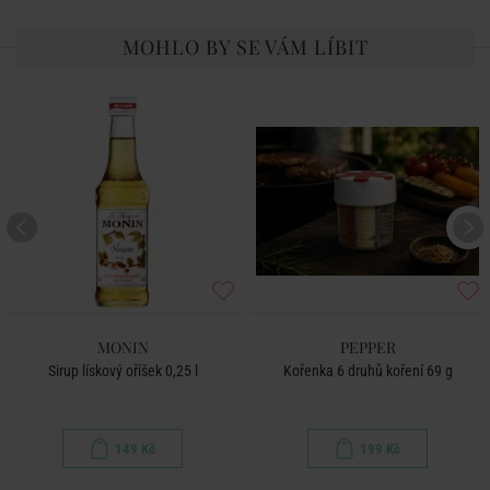
MOHLO BY SE VÁM LÍBIT
MONIN
PEPPER
Sirup lískový oříšek 0,25 l
Kořenka 6 druhů koření 69 g
149 Kč
199 Kč