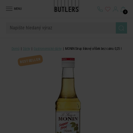
MENU
0
Domů
Dárky
Gastronomické dárky
MONIN Sirup lískový oříšek bez cukru 0,25 l
BESTSELLER