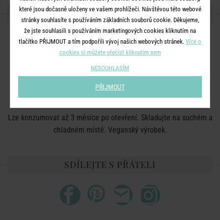
které jsou dočasně uloženy ve vašem prohlížeči. Návštěvou této webové
DETAILY PRODUKTU
stránky souhlasíte s používáním základních souborů cookie. Děkujeme,
že jste souhlasili s používáním marketingových cookies kliknutím na
Složení:
voda, plnivo: polydextróza, přírodní aroma lískových
tlačítko PŘIJMOUT a tím podpořili vývoj našich webových stránek.
Více o
oříšků, zahušťovadlo: celulózová guma, okyselující látka:
cookies si můžete přečíst kliknutím sem
kyselina vinná (L +), sladidlo: sukralóza, acesulfam K,
NESOUHLASÍM
konzervanty: sorban draselný, benzoan sodný.
PŘIJMOUT
Alergeny:
lískové oříšky
Použití:
káva, latte, smoothies, mléčné koktejly, dezerty, pečivo
Lze konzumovat až 3 měsíce po otevření. Skladujte na suchém a
chladném místě. Veganský výrobek.
SDÍLEJTE S PŘÁTELI