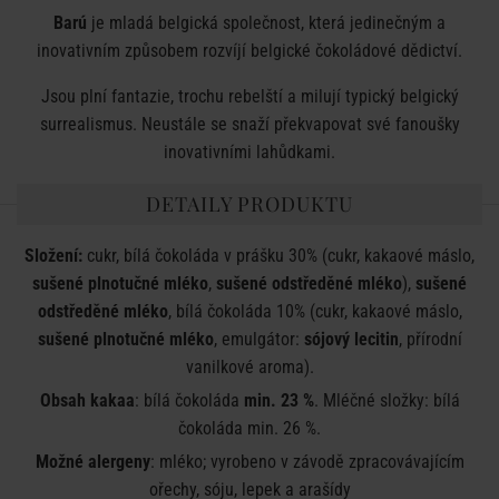
Barú
je mladá belgická společnost, která jedinečným a
inovativním způsobem rozvíjí belgické čokoládové dědictví.
Jsou plní fantazie, trochu rebelští a milují typický belgický
surrealismus. Neustále se snaží překvapovat své fanoušky
inovativními lahůdkami.
DETAILY PRODUKTU
Složení:
cukr, bílá čokoláda v prášku 30% (cukr, kakaové máslo,
sušené plnotučné
mléko
,
sušené odstředěné mléko
),
sušené
odstředěné mléko
, bílá čokoláda 10% (cukr, kakaové máslo,
sušené plnotučné mléko
, emulgátor:
sójový
lecitin
, přírodní
vanilkové aroma).
Obsah kakaa
: bílá čokoláda
min. 23 %
. Mléčné složky: bílá
čokoláda min. 26 %.
Možné alergeny
: mléko; vyrobeno v závodě zpracovávajícím
ořechy, sóju, lepek a arašídy