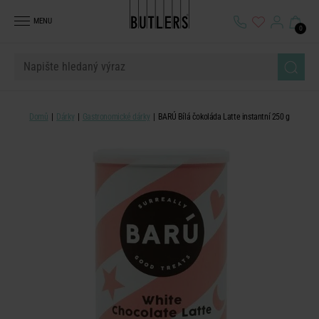
MENU
0
Domů
Dárky
Gastronomické dárky
BARÚ Bílá čokoláda Latte instantní 250 g