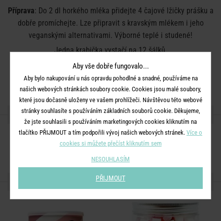
Příprava
: Do 2 dl horkého mléka přidejte 4 čajové lžičky prášku a
dobře promíchejte. Lze připravit s kravským mlékem i jeho
veganskými alternativami. Výborné teplé i studené!
Jedna krabička vystačí na 12 šálků.
Uchovávejte na chladném a suchém místě.
Aby vše dobře fungovalo...
Aby bylo nakupování u nás opravdu pohodlné a snadné, používáme na
Datum spotřeby viz etiketa na krabičce.
našich webových stránkách soubory cookie. Cookies jsou malé soubory,
které jsou dočasně uloženy ve vašem prohlížeči. Návštěvou této webové
stránky souhlasíte s používáním základních souborů cookie. Děkujeme,
SDÍLEJTE S PŘÁTELI
že jste souhlasili s používáním marketingových cookies kliknutím na
tlačítko PŘIJMOUT a tím podpořili vývoj našich webových stránek.
Více o
cookies si můžete přečíst kliknutím sem
NESOUHLASÍM
PŘIJMOUT
DALŠÍ PRODUKTY ZE SÉRIE