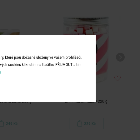
BEST
y, které jsou dočasně uloženy ve vašem prohlížeči.
vých cookies kliknutím na tlačítko PŘIJMOUT a tím
m
BARÚ
BARÚ
Matcha Latte 250 g
Mini Marshmallow 220 g
Va
249 Kč
229 Kč