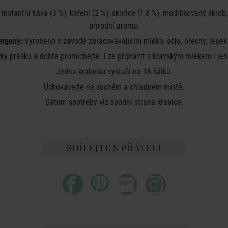
 instantní káva (3 %), koření (2 %), skořice (1,8 %), modifikovaný škro
přírodní aroma.
ergeny:
Vyrobeno v závodě zpracovávajícím mléko, sóju, ořechy, lepek 
čky prášku a dobře promíchejte. Lze připravit s kravským mlékem i je
Jedna krabička vystačí na 16 šálků.
Uchovávejte na suchém a chladném místě.
Datum spotřeby viz spodní strana krabice.
SDÍLEJTE S PŘÁTELI