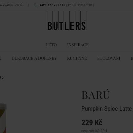
NA VRÁCENÍ ZBOŽÍ
|
+420 777 751 116
( Po-Pá: 9:00-17:00h )
LÉTO
INSPIRACE
K
DEKORACE A DOPLŇKY
KUCHYNĚ
STOLOVÁNÍ
0 g
BARÚ
Pumpkin Spice Latte 
229 Kč
cena včetně DPH