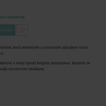
a 2-5 pracovní dny
 košíku
lečnost, která jedinečným a inovativním způsobem rozvíjí
ví.
rebelové a milují typický belgický surrealismus. Neustále se
oušky inovativními lahůdkami.