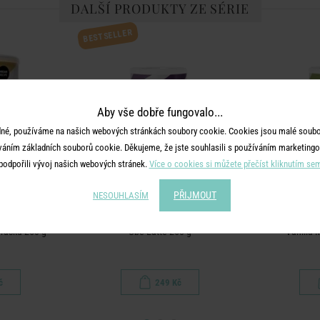
DALŠÍ PRODUKTY ZE SÉRIE
BESTSELLER
Aby vše dobře fungovalo...
né, používáme na našich webových stránkách soubory cookie. Cookies jsou malé soubor
váním základních souborů cookie. Děkujeme, že jste souhlasili s používáním marketingo
podpořili vývoj našich webových stránek.
Více o cookies si můžete přečíst kliknutím se
PŘIJMOUT
NESOUHLASÍM
BARÚ
prášku 250 g
Ube Latte 250 g
Vanilla 
č
249 Kč