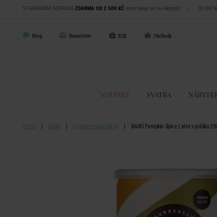
STANDARDNÍ DOPRAVA
ZDARMA OD 2 500 KČ
(nevztahuje se na nábytek)
|
30 DNÍ 
Blog
Newsletter
B2B
Obchody
NOVINKY
SVATBA
NÁBYTE
Domů
Dárky
Gastronomické dárky
BARÚ Pumpkin Spice Latte v prášku 25