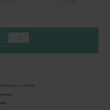
149 Kč
149 Kč
eru
NFORMACE O NÁKUPU
sté dotazy
prava