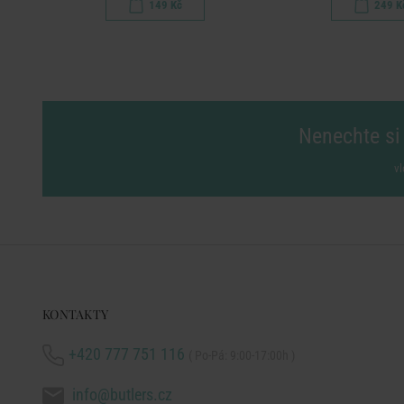
149 Kč
249 K
Nenechte si 
vl
KONTAKTY
+420 777 751 116
( Po-Pá: 9:00-17:00h )
info@butlers.cz