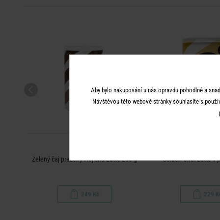
Aby bylo nakupování u nás opravdu pohodlné a snad
Návštěvou této webové stránky souhlasíte s použí
BARÚ
BARÚ
 g
Zelený čaj pražený Hojicha Latte 250 g
Golden Chai Latte v 
249 Kč
229 K