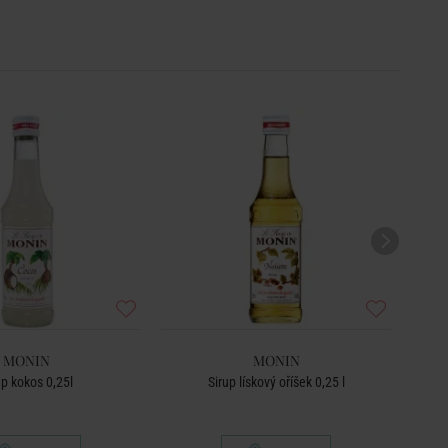
MONIN
MONIN
up kokos 0,25l
Sirup lískový oříšek 0,25 l
Horká