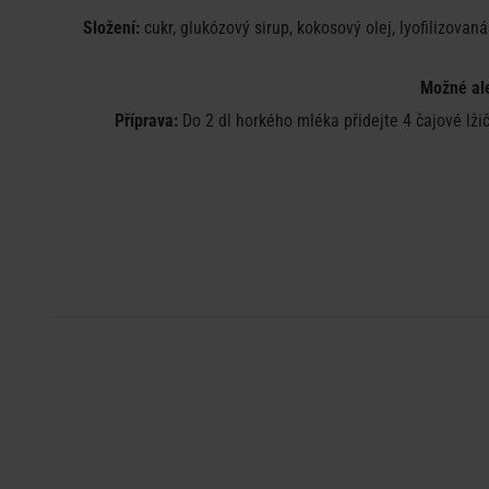
Složení:
cukr, glukózový sirup, kokosový olej, lyofilizovaná
Možné al
Příprava:
Do 2 dl horkého mléka přidejte 4 čajové lži