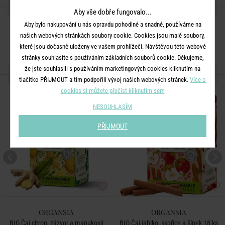
SDÍLEJTE S PŘÁTELI
Aby vše dobře fungovalo...
Aby bylo nakupování u nás opravdu pohodlné a snadné, používáme na
našich webových stránkách soubory cookie. Cookies jsou malé soubory,
které jsou dočasně uloženy ve vašem prohlížeči. Návštěvou této webové
stránky souhlasíte s používáním základních souborů cookie. Děkujeme,
že jste souhlasili s používáním marketingových cookies kliknutím na
DALŠÍ PRODUKTY ZE SÉRIE
tlačítko PŘIJMOUT a tím podpořili vývoj našich webových stránek.
Více o
cookies si můžete přečíst kliknutím sem
NESOUHLASÍM
PŘIJMOUT
ORGANSIA
ORGANSIA
BIO Čaj citron, zázvor a manukový
BIO Čaj jablko, skořice a šípek 18 ks