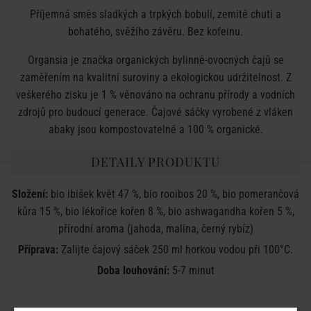
Příjemná směs sladkých a trpkých bobulí, zemité chuti a
bohatého, svěžího závěru. Bez kofeinu.
Organsia je značka organických bylinně-ovocných čajů se
zaměřením na kvalitní suroviny a ekologickou udržitelnost. Z
veškerého zisku je 1 % věnováno na ochranu přírody a vodních
zdrojů pro budoucí generace. Čajové sáčky vyrobené z vláken
abaky jsou kompostovatelné a 100 % organické.
DETAILY PRODUKTU
Složení:
bio ibišek květ 47 %, bio rooibos 20 %, bio pomerančová
kůra 15 %, bio lékořice kořen 8 %, bio ashwagandha kořen 5 %,
přírodní aroma (jahoda, malina, černý rybíz)
Příprava:
Zalijte čajový sáček 250 ml horkou vodou při 100°C.
Doba louhování:
5-7 minut