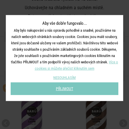
Uchovávejte na chladném a suchém místě.
Datum spotřeby viz etiketa na krabičce.
Aby vše dobře fungovalo...
Aby bylo nakupování u nás opravdu pohodlné a snadné, používáme na
SDÍLEJTE S PŘÁTELI
našich webových stránkách soubory cookie. Cookies jsou malé soubory,
které jsou dočasně uloženy ve vašem prohlížeči. Návštěvou této webové
stránky souhlasíte s používáním základních souborů cookie. Děkujeme,
že jste souhlasili s používáním marketingových cookies kliknutím na
tlačítko PŘIJMOUT a tím podpořili vývoj našich webových stránek.
Více o
cookies si můžete přečíst kliknutím sem
DALŠÍ PRODUKTY ZE SÉRIE
NESOUHLASÍM
BESTSELLER
PŘIJMOUT