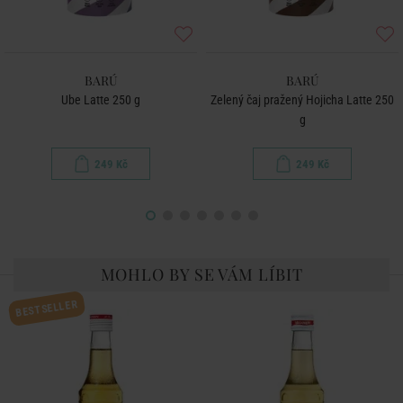
BARÚ
BARÚ
Ube Latte 250 g
Zelený čaj pražený Hojicha Latte 250
g
249 Kč
249 Kč
MOHLO BY SE VÁM LÍBIT
BESTSELLER