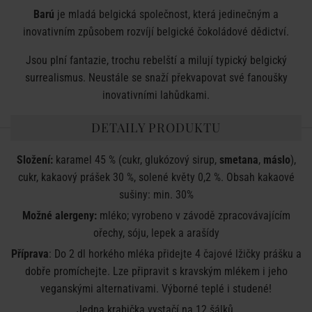
Barú
je mladá belgická společnost, která jedinečným a
inovativním způsobem rozvíjí belgické čokoládové dědictví.
Jsou plní fantazie, trochu rebelští a milují typický belgický
surrealismus. Neustále se snaží překvapovat své fanoušky
inovativními lahůdkami.
DETAILY PRODUKTU
Složení:
karamel 45 % (cukr, glukózový sirup,
smetana
,
máslo
),
cukr, kakaový prášek 30 %, solené květy 0,2 %. Obsah kakaové
sušiny: min. 30%
Možné alergeny:
mléko; vyrobeno v závodě zpracovávajícím
ořechy, sóju, lepek a arašídy
Příprava
: Do 2 dl horkého mléka přidejte 4 čajové lžičky prášku a
dobře promíchejte. Lze připravit s kravským mlékem i jeho
veganskými alternativami. Výborné teplé i studené!
Jedna krabička vystačí na 12 šálků.