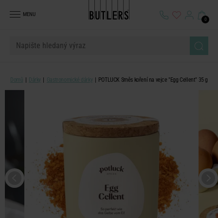
MENU
0
Domů
Dárky
Gastronomické dárky
POTLUCK Směs koření na vejce "Egg Cellent" 35 g