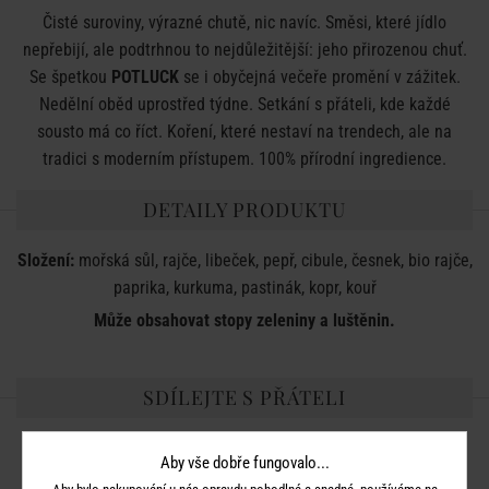
Čisté suroviny, výrazné chutě, nic navíc. Směsi, které jídlo
nepřebijí, ale podtrhnou to nejdůležitější: jeho přirozenou chuť.
Se špetkou
POTLUCK
se i obyčejná večeře promění v zážitek.
Nedělní oběd uprostřed týdne. Setkání s přáteli, kde každé
sousto má co říct. Koření, které nestaví na trendech, ale na
tradici s moderním přístupem. 100% přírodní ingredience.
DETAILY PRODUKTU
Složení:
mořská sůl, rajče, libeček, pepř, cibule, česnek, bio rajče,
paprika, kurkuma, pastinák, kopr, kouř
Může obsahovat stopy zeleniny a luštěnin.
SDÍLEJTE S PŘÁTELI
Aby vše dobře fungovalo...