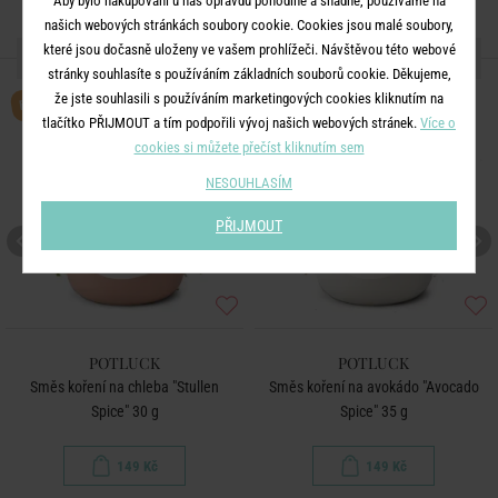
Aby bylo nakupování u nás opravdu pohodlné a snadné, používáme na
našich webových stránkách soubory cookie. Cookies jsou malé soubory,
které jsou dočasně uloženy ve vašem prohlížeči. Návštěvou této webové
DALŠÍ PRODUKTY ZE SÉRIE
stránky souhlasíte s používáním základních souborů cookie. Děkujeme,
BESTSELLER
že jste souhlasili s používáním marketingových cookies kliknutím na
tlačítko PŘIJMOUT a tím podpořili vývoj našich webových stránek.
Více o
cookies si můžete přečíst kliknutím sem
NESOUHLASÍM
PŘIJMOUT
POTLUCK
POTLUCK
Směs koření na chleba "Stullen
Směs koření na avokádo "Avocado
Spice" 30 g
Spice" 35 g
149 Kč
149 Kč